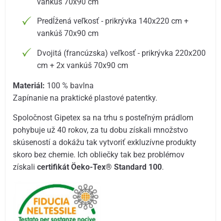
vankúš 70x90 cm
Predĺžená veľkosť - prikrývka 140x220 cm +
vankúš 70x90 cm
Dvojitá (francúzska) veľkosť - prikrývka 220x200
cm + 2x vankúš 70x90 cm
Materiál:
100 % bavlna
Zapínanie na praktické plastové patentky.
Spoločnost Gipetex sa na trhu s posteľným prádlom
pohybuje už 40 rokov, za tu dobu získali množstvo
skúseností a dokážu tak vytvoriť exkluzívne produkty
skoro bez chemie. Ich obliečky tak bez problémov
získali
certifikát Öeko-Tex® Standard 100
.