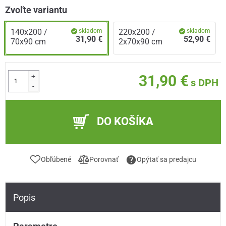
Zvoľte variantu
140x200 /
skladom
220x200 /
skladom
31,90 €
52,90 €
70x90 cm
2x70x90 cm
+
31,90 €
s DPH
-
DO KOŠÍKA
Obľúbené
Porovnať
Opýtať sa predajcu
Popis