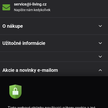
service@i-living.cz
Napíšte nám kedykoľvek
O nákupe
Užitočné informácie
Akcie a novinky e-mailom
Odoslať
Súhlasím so
zásadami spracovania osobných údajov
Tieto webové stránky používajú súbory cookie a iné