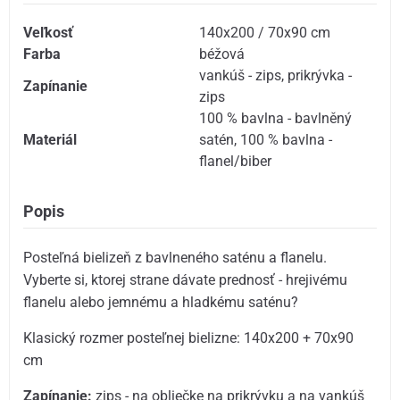
Veľkosť
140x200 / 70x90 cm
Farba
béžová
vankúš - zips
,
prikrývka -
Zapínanie
zips
100 % bavlna - bavlněný
Materiál
satén
,
100 % bavlna -
flanel/biber
Popis
Posteľná bielizeň z bavlneného saténu a flanelu.
Vyberte si, ktorej strane dávate prednosť - hrejivému
flanelu alebo jemnému a hladkému saténu?
Klasický rozmer posteľnej bielizne: 140x200 + 70x90
cm
Zapínanie:
zips - na obliečke na prikrývku a na vankúš