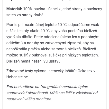
Materiál:
100% bavlna - flanel z jedné strany a bavlneny
satén zo strany druhé
Pranie pri maximálnej teplote 60 °C, odporúčame však
nižšie teploty okolo 40 °C, aby vaša posteľná bielizeň
vydržala dlhšie. Perte oddelene (alebo len s podobnými
odtieňmi) a naruby so zatvorenými zipsami, aby sa
nepoškodila práčka alebo samotná bielizeň. Bielizeň
možno sušiť v bubnovej sušičke pri nízkych teplotách.
Bielizeň nemá nežehlivú úpravu.
Zdravotné testy vykonal nemecký inštitút Oeko tex v
Hohensteine.
Farebné odtiene na fotografiách nemusia úplne
zodpovedať skutočnosti. Môžu sa líšiť v závislosti od
nastavení vášho monitora.