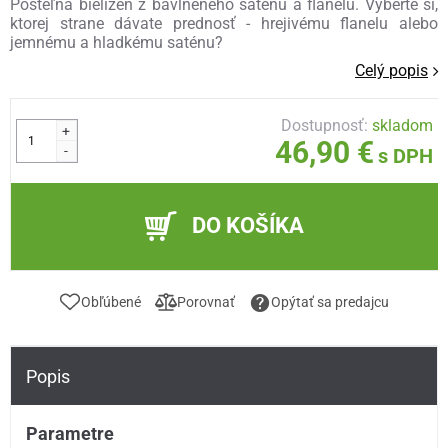
Posteľná bielizeň z bavlneného saténu a flanelu. Vyberte si,
ktorej strane dávate prednosť - hrejivému flanelu alebo
jemnému a hladkému saténu?
Celý popis
Dostupnosť:
skladom
+
46,90 €
-
s DPH
DO KOŠÍKA
Obľúbené
Porovnať
Opýtať sa predajcu
Popis
Parametre