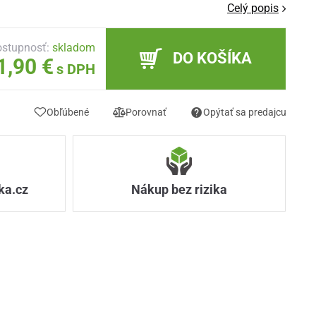
Celý popis
stupnosť:
skladom
DO KOŠÍKA
1,90 €
s DPH
Obľúbené
Porovnať
Opýtať sa predajcu
ka.cz
Nákup bez rizika