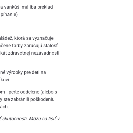
 na vankúš má iba preklad
apínanie)
mládež, ktorá sa vyznačuje
ačené farby zaručujú stálosť
ikát zdravotnej nezávadnosti
lné výrobky pre deti na
kovi.
m - perte oddelene (alebo s
 ste zabránili poškodeniu
tách.
 skutočnosti.
Môžu sa líšiť v