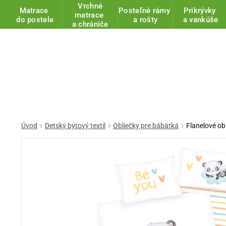
Vrchné
Matrace
Posteľné rámy
Prikrývky
matrace
do postele
a rošty
a vankúše
a chrániče
Úvod
Detský bytový textil
Obliečky pre bábätká
Flanelové o