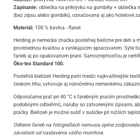
Zapínanie:
obliečka na prikrývku na gombíky + obliečka
(bez zipsu alebo gombíků, označovaná aj ako hotelové z
Materiál:
100 % bavlna - flanel
Herding je nemecká značka posteľnej bielizne pre deti a 
prvotriednou kvalitou a vynikajúcim spracovaním. Sýte tl
farieb aj po opakovanom praní. Samozrejmosťou je certif
Öko-tex Standard 100.
Posteľná bielizeň Herding patrí medzi najkvalitnejšie texti
českom trhu, vyhovuje aj náročnému nemeckému zákazní
Odporúčame prať pri 40 °C s farebným pracím prostriedko
podobnými odtieňmi), naruby so zatvorenými zipsami, aby
práčky. Bielizeň je možné sušiť v sušičke pri nižších teplo
Odtiene farieb na fotografiách nemusia úplne zodpovedať
závislosti od nastavenia vášho monitora.