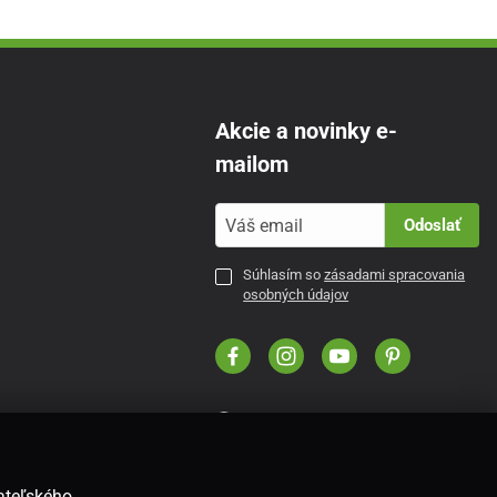
Akcie a novinky e-
mailom
Odoslať
Súhlasím so
zásadami spracovania
osobných údajov
SK
vateľského