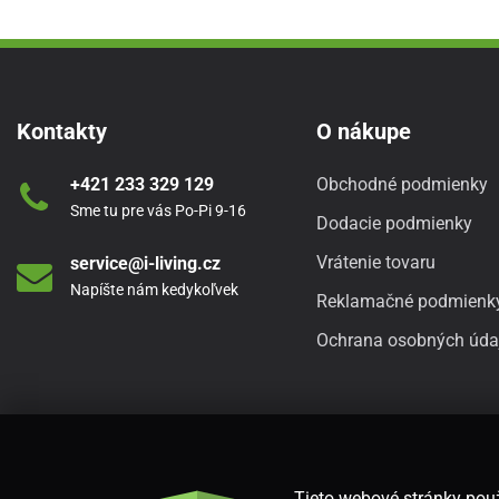
Kontakty
O nákupe
+421 233 329 129
Obchodné podmienky
Sme tu pre vás Po-Pi 9-16
Dodacie podmienky
Vrátenie tovaru
service@i-living.cz
Napíšte nám kedykoľvek
Reklamačné podmienk
Ochrana osobných úda
Tieto webové stránky použ