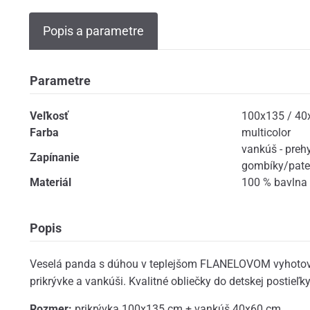
Popis a parametre
Parametre
Veľkosť
100x135 / 40
Farba
multicolor
vankúš - preh
Zapínanie
gombíky/pate
Materiál
100 % bavlna -
Popis
Veselá panda s dúhou v teplejšom FLANELOVOM vyhotove
prikrývke a vankúši. Kvalitné obliečky do detskej postieľky
Rozmer:
prikrývka 100x135 cm + vankúš 40x60 cm