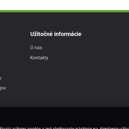
Užitočné informácie
O nás
Kontakty
y
jov
ívajú súbory cookie a iné sledovacie nástroje na zlepšenie uží