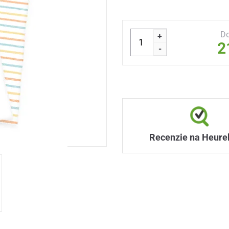
Do
+
2
-
Recenzie na Heure