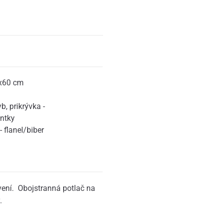
x60 cm
yb
,
prikrývka -
ntky
 flanel/biber
ní. Obojstranná potlač na
.