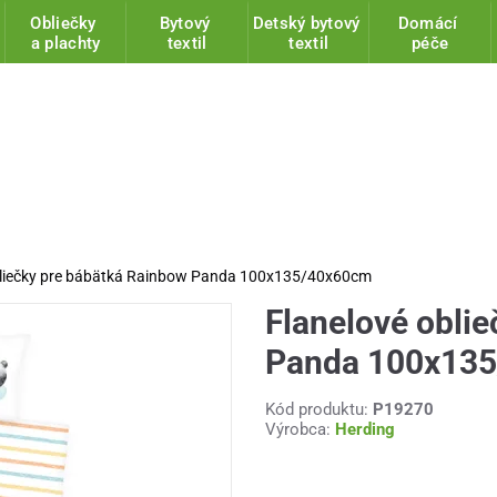
Obliečky
Bytový
Detský bytový
Domácí
a plachty
textil
textil
péče
bliečky pre bábätká Rainbow Panda 100x135/40x60cm
Flanelové obli
Panda 100x13
Kód produktu:
P19270
Výrobca:
Herding