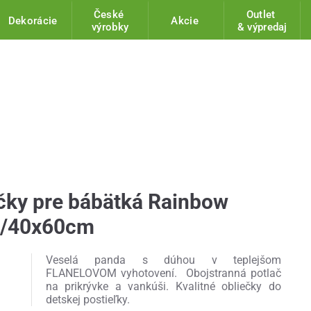
České
Outlet
Dekorácie
Akcie
výrobky
& výpredaj
ečky pre bábätká Rainbow
5/40x60cm
Veselá panda s dúhou v teplejšom
FLANELOVOM vyhotovení. Obojstranná potlač
na prikrývke a vankúši. Kvalitné obliečky do
detskej postieľky.