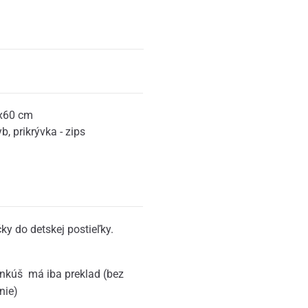
x60 cm
yb
,
prikrývka - zips
ky do detskej postieľky.
ankúš má iba preklad (bez
nie)