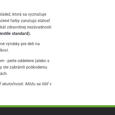
mládež, ktorá sa vyznačuje
ačené farby zaručujú stálosť
ikát zdravotnej nezávadnosti
extile standard).
lné výrobky pre deti na
kovi.
m - perte oddelene (alebo s
 ste zabránili poškodeniu
tách.
 skutočnosti.
Môžu sa líšiť v