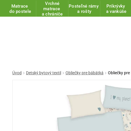
Vrchné
Matrace
Posteľné rámy
Prikrývky
matrace
do postele
a rošty
a vankúše
a chrániče
Úvod
Detský bytový textil
Obliečky pre bábätká
Obliečky pr