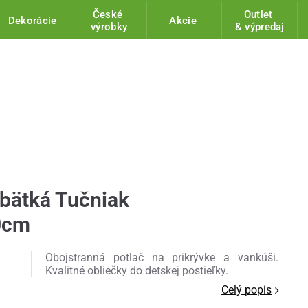
České
Outlet
Dekorácie
Akcie
výrobky
& výpredaj
ábätká Tučniak
0cm
Obojstranná potlač na prikrývke a vankúši.
Kvalitné obliečky do detskej postieľky.
Celý popis