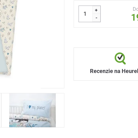
Do
+
1
-
Recenzie na Heure