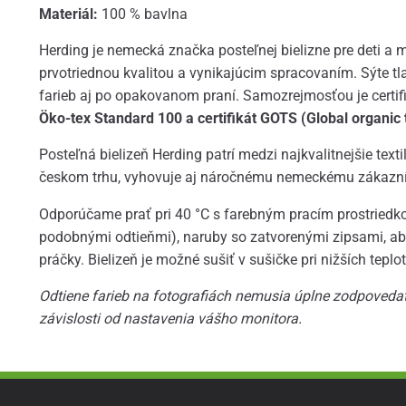
Materiál:
100 % bavlna
Herding je nemecká značka posteľnej bielizne pre deti a 
prvotriednou kvalitou a vynikajúcim spracovaním. Sýte tl
farieb aj po opakovanom praní. Samozrejmosťou je certif
Öko-tex Standard 100 a certifikát GOTS (Global organic t
Posteľná bielizeň Herding patrí medzi najkvalitnejšie texti
českom trhu, vyhovuje aj náročnému nemeckému zákazní
Odporúčame prať pri 40 °C s farebným pracím prostriedko
podobnými odtieňmi), naruby so zatvorenými zipsami, aby
práčky. Bielizeň je možné sušiť v sušičke pri nižších teplo
Odtiene farieb na fotografiách nemusia úplne zodpovedať
závislosti od nastavenia vášho monitora.