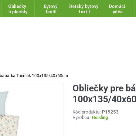
Obliečky
Bytový
Detský bytový
Domácí
a plachty
textil
textil
péče
e bábätká Tučniak 100x135/40x60cm
Obliečky pre b
100x135/40x6
Kód produktu:
P19253
Výrobca:
Herding