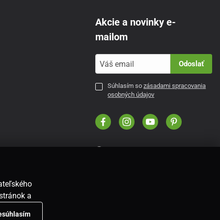
Akcie a novinky e-
mailom
Odoslať
Súhlasím so
zásadami spracovania
osobných údajov
SK
vateľského
stránok a
nesúhlasím