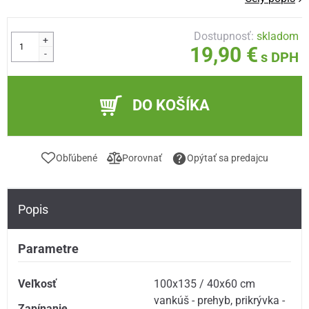
Dostupnosť:
skladom
+
19,90 €
-
s DPH
DO KOŠÍKA
Obľúbené
Porovnať
Opýtať sa predajcu
Popis
Parametre
Veľkosť
100x135 / 40x60 cm
vankúš - prehyb
,
prikrývka -
Zapínanie