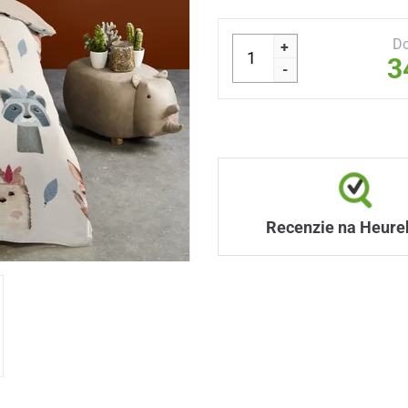
Do
+
3
-
Recenzie na Heure