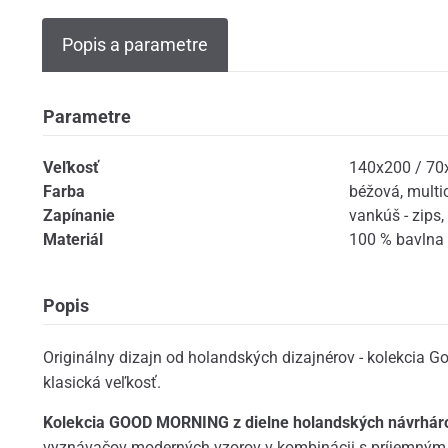
Popis a parametre
Parametre
Veľkosť
140x200 / 70
Farba
béžová
,
multi
Zapínanie
vankúš - zips
,
Materiál
100 % bavlna
Popis
Originálny dizajn od holandských dizajnérov - kolekcia G
klasická veľkosť.
Kolekcia GOOD MORNING z dielne holandských návrhárov
vyznávačov moderných vzorov v kombinácii s príjemným 