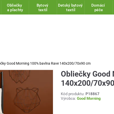
Obliečky
Bytový
Detský bytový
Domácí
a plachty
textil
textil
péče
ečky Good Morning 100% bavlna Rave 140x200/70x90 cm
Obliečky Good 
140x200/70x9
Kód produktu:
P18867
Výrobca:
Good Morning