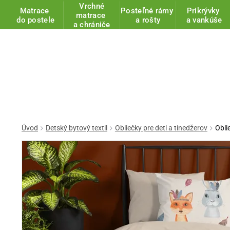
Vrchné
Matrace
Posteľné rámy
Prikrývky
matrace
do postele
a rošty
a vankúše
a chrániče
Úvod
Detský bytový textil
Obliečky pre deti a tínedžerov
Obli