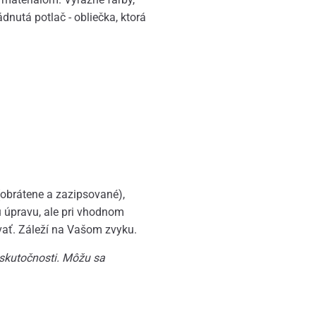
ádnutá potlač - obliečka, ktorá
(obrátene a zazipsované),
ú úpravu, ale pri vhodnom
vať. Záleží na Vašom zvyku.
 skutočnosti. Môžu sa