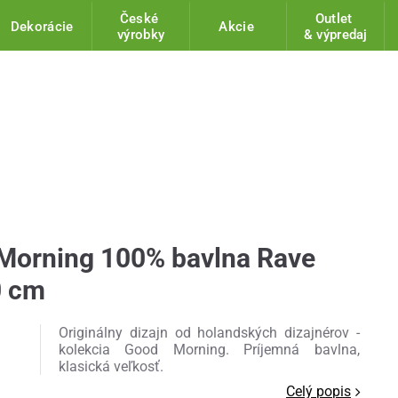
České
Outlet
Dekorácie
Akcie
výrobky
& výpredaj
Morning 100% bavlna Rave
0 cm
Originálny dizajn od holandských dizajnérov -
kolekcia Good Morning. Príjemná bavlna,
klasická veľkosť.
Celý popis