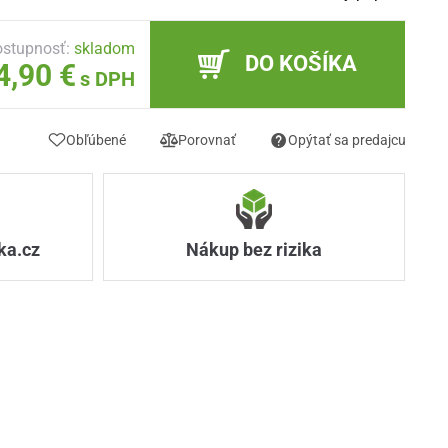
stupnosť:
skladom
DO KOŠÍKA
4,90 €
s DPH
Obľúbené
Porovnať
Opýtať sa predajcu
ka.cz
Nákup bez rizika