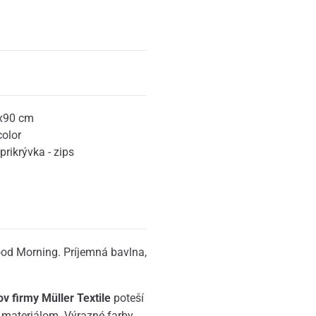
x90 cm
color
prikrývka - zips
ood Morning. Príjemná bavlna,
 firmy Müller Textile
poteší
materiálom. Výrazné farby,