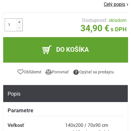
Celý popis
Dostupnosť:
skladom
+
34,90 €
-
s DPH
DO KOŠÍKA
Obľúbené
Porovnať
Opýtať sa predajcu
Popis
Parametre
Veľkosť
140x200 / 70x90 cm