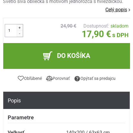
Svetlo sivá obliečka s motívom jednorožca s hviezdičkou.
Celý popis
24,90 €
Dostupnosť:
skladom
+
17,90 €
-
s DPH
DO KOŠÍKA
Obľúbené
Porovnať
Opýtať sa predajcu
Popis
Parametre
Veľkosť
140x200 / 63x63 cm