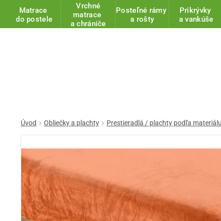
Vrchné
Matrace
Posteľné rámy
Prikrývky
matrace
do postele
a rošty
a vankúše
a chrániče
Úvod
Obliečky a plachty
Prestieradlá / plachty podľa materiál