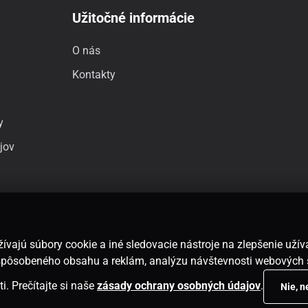
Užitočné informácie
O nás
Kontakty
y
jov
ívajú súbory cookie a iné sledovacie nástroje na zlepšenie uží
rispôsobeného obsahu a reklám, analýzu návštevnosti webových 
i. Prečítajte si naše
zásady ochrany osobných údajov
.
Nie, 