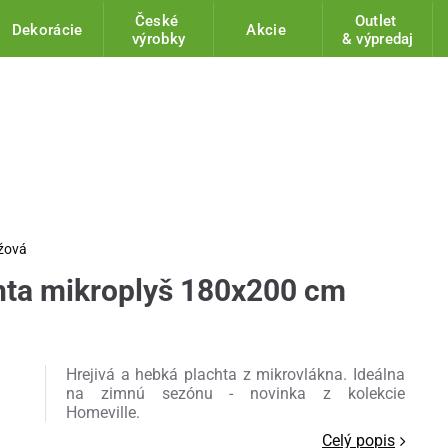
České
Outlet
Dekorácie
Akcie
výrobky
& výpredaj
nžová
hta mikroplyš 180x200 cm
Hrejivá a hebká plachta z mikrovlákna. Ideálna
na zimnú sezónu - novinka z kolekcie
Homeville.
Celý popis