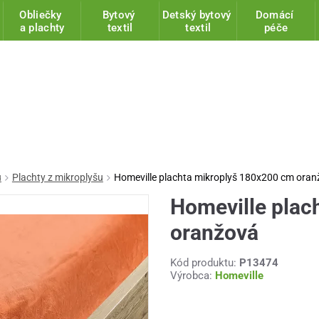
Obliečky
Bytový
Detský bytový
Domácí
a plachty
textil
textil
péče
u
Plachty z mikroplyšu
Homeville plachta mikroplyš 180x200 cm ora
Homeville plac
oranžová
Kód produktu:
P13474
Výrobca:
Homeville