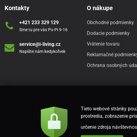
Kontakty
O nákupe
+421 233 329 129
Obchodné podmienky
Sme tu pre vás Po-Pi 9-16
Dodacie podmienky
Vrátenie tovaru
service@i-living.cz
Napíšte nám kedykoľvek
Reklamačné podmienk
Ochrana osobných úda
Tieto webové stránky použ
prostredia, zobrazenie p
určenie zdroja návštevnost