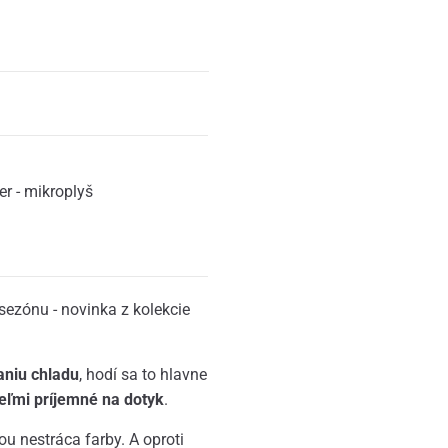
er - mikroplyš
sezónu - novinka z kolekcie
aniu chladu
, hodí sa to hlavne
eľmi príjemné na dotyk
.
u nestráca farby. A oproti