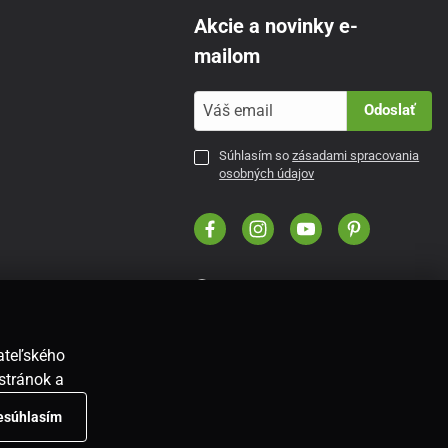
Akcie a novinky e-
mailom
Odoslať
Súhlasím so
zásadami spracovania
osobných údajov
SK
vateľského
stránok a
nesúhlasím