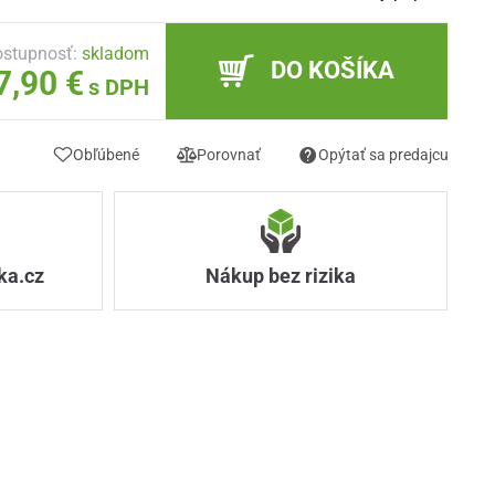
stupnosť:
skladom
DO KOŠÍKA
7,90 €
s DPH
Obľúbené
Porovnať
Opýtať sa predajcu
ka.cz
Nákup bez rizika