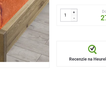
Do
+
2
-
Recenzie na Heure