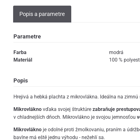
Popis a parametre
Parametre
Farba
modrá
Materiál
100 % polyest
Popis
Hrejivá a hebká plachta z mikrovlákna. Ideálna na zimnú
Mikrovlákno
vďaka svojej štruktúre
zabraňuje prestupov
v chladnejších dňoch. Mikrovlákno je svojou jemnosťou
v
Mikrovlákno
je odolné proti žmolkovaniu, praním a údržbo
bavlne má eště jednu výhodu - nežehlí sa.