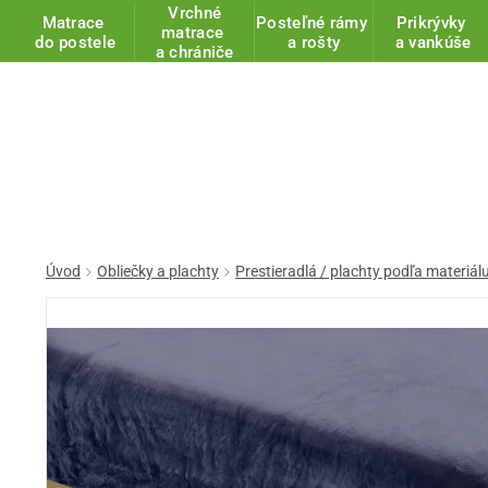
Vrchné
Matrace
Posteľné rámy
Prikrývky
matrace
do postele
a rošty
a vankúše
a chrániče
Úvod
Obliečky a plachty
Prestieradlá / plachty podľa materiál