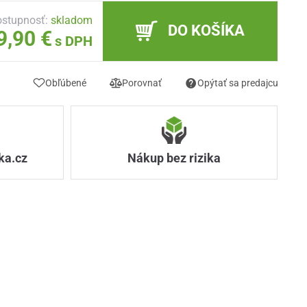
stupnosť:
skladom
DO KOŠÍKA
9,90 €
s DPH
Obľúbené
Porovnať
Opýtať sa predajcu
ka.cz
Nákup bez rizika