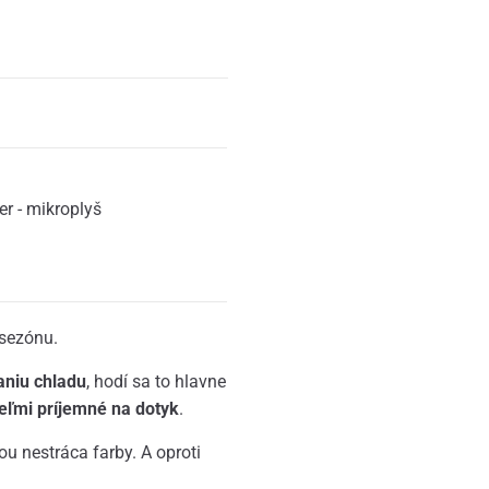
er - mikroplyš
 sezónu.
aniu chladu
, hodí sa to hlavne
eľmi príjemné na dotyk
.
u nestráca farby. A oproti