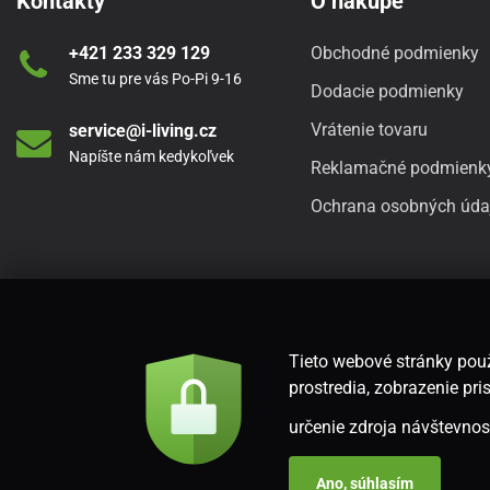
Kontakty
O nákupe
+421 233 329 129
Obchodné podmienky
Sme tu pre vás Po-Pi 9-16
Dodacie podmienky
Vrátenie tovaru
service@i-living.cz
Napíšte nám kedykoľvek
Reklamačné podmienk
Ochrana osobných úda
Tieto webové stránky použ
prostredia, zobrazenie p
určenie zdroja návštevnost
Ano, súhlasím