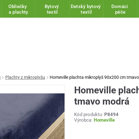
Obliečky
Bytový
Detský bytový
Domácí
a plachty
textil
textil
péče
u
Plachty z mikroplyšu
Homeville plachta mikroplyš 90x200 cm tmav
Homeville plac
tmavo modrá
Kód produktu:
P8494
Výrobca:
Homeville