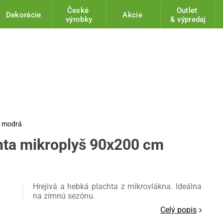
České
Outlet
Dekorácie
Akcie
výrobky
& výpredaj
o modrá
hta mikroplyš 90x200 cm
Hrejivá a hebká plachta z mikrovlákna. Ideálna
na zimnú sezónu.
Celý popis