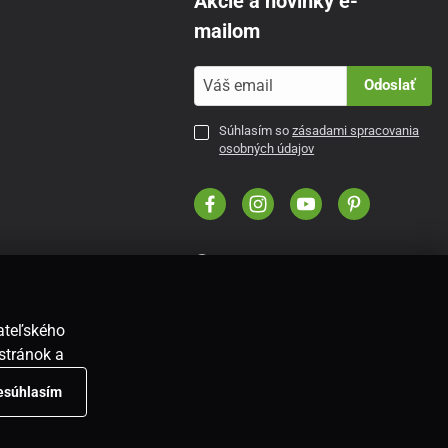
Akcie a novinky e-
mailom
Odoslať
Súhlasím so
zásadami spracovania
osobných údajov
SK
vateľského
stránok a
nesúhlasím