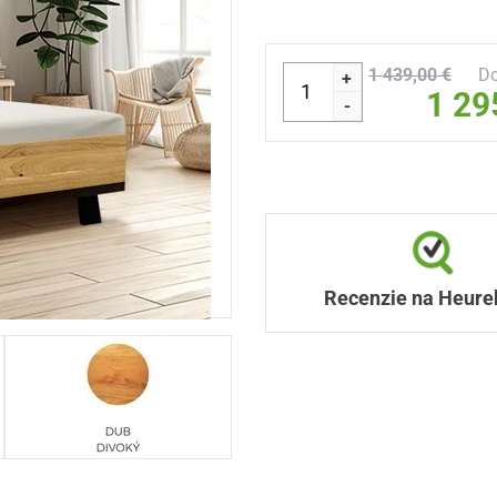
1 439,00 €
Do
+
1 29
-
Recenzie na Heure