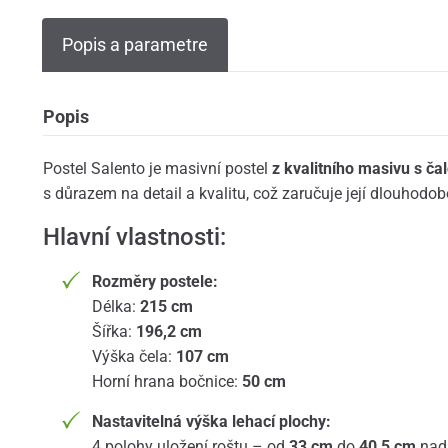
Popis a parametre
Popis
Postel Salento je masivní postel
z kvalitního masivu s č
s důrazem na detail a kvalitu, což zaručuje její dlouhodo
Hlavní vlastnosti:
Rozměry postele:
Délka:
215 cm
Šířka:
196,2 cm
Výška čela:
107 cm
Horní hrana bočnice:
50 cm
Nastavitelná výška lehací plochy:
4 polohy uložení roštu – od
33 cm
do
40,5 cm
nad