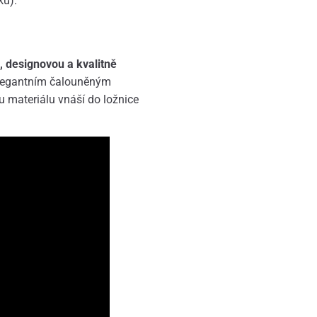
ků).
 designovou a kvalitně
elegantním čalouněným
mu materiálu vnáší do ložnice