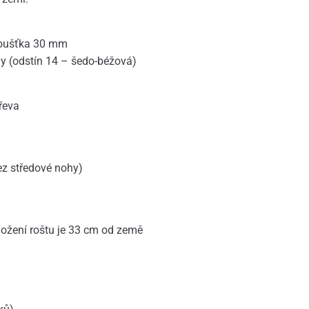
tloušťka 30 mm
y (odstín 14 – šedo-béžová)
řeva
z středové nohy)
uložení roštu je 33 cm od země