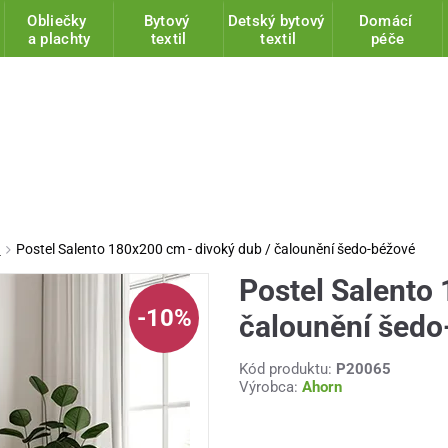
Obliečky
Bytový
Detský bytový
Domácí
a plachty
textil
textil
péče
u
Postel Salento 180x200 cm - divoký dub / čalounění šedo-béžové
Postel Salento 
-10%
čalounění šedo
Kód produktu:
P20065
Výrobca:
Ahorn