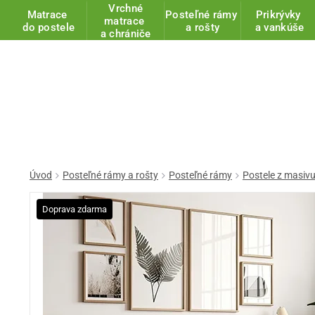
Vrchné
Matrace
Posteľné rámy
Prikrývky
matrace
do postele
a rošty
a vankúše
a chrániče
Úvod
Posteľné rámy a rošty
Posteľné rámy
Postele z masiv
Doprava zdarma