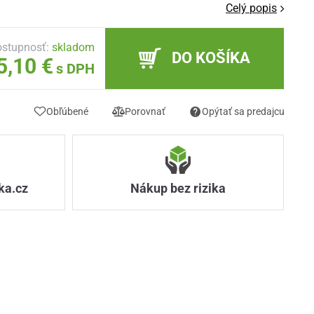
Celý popis
stupnosť:
skladom
DO KOŠÍKA
5,10 €
s DPH
Obľúbené
Porovnať
Opýtať sa predajcu
ka.cz
Nákup bez rizika