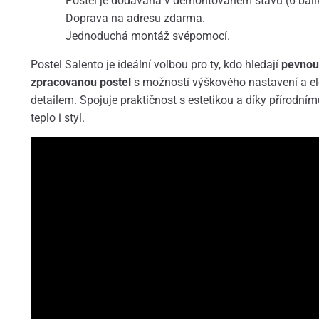
Postel je dodávána v demontovaném stavu (6 balí
Doprava na adresu zdarma.
Jednoduchá montáž svépomocí.
Postel Salento je ideální volbou pro ty, kdo hledají
pevnou,
zpracovanou postel
s možností výškového nastavení a 
detailem. Spojuje praktičnost s estetikou a díky přírodní
teplo i styl.