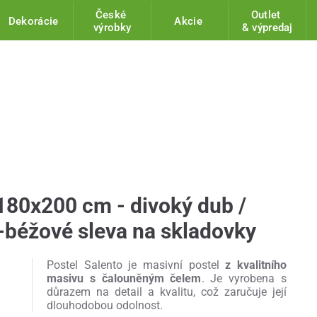
České
Outlet
Dekorácie
Akcie
výrobky
& výpredaj
180x200 cm - divoký dub /
-béžové sleva na skladovky
Postel Salento je masivní postel
z kvalitního
masivu s čalouněným čelem
. Je vyrobena s
důrazem na detail a kvalitu, což zaručuje její
dlouhodobou odolnost.