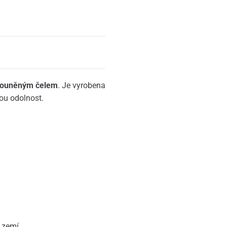
alouněným čelem
. Je vyrobena
bou odolnost.
 zemí.