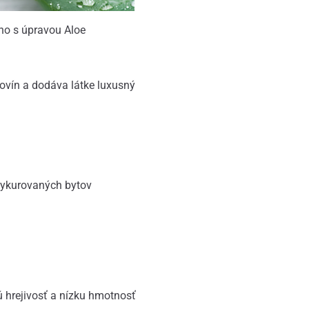
no s úpravou Aloe
kovín a dodáva látke luxusný
vykurovaných bytov
ú hrejivosť a nízku hmotnosť