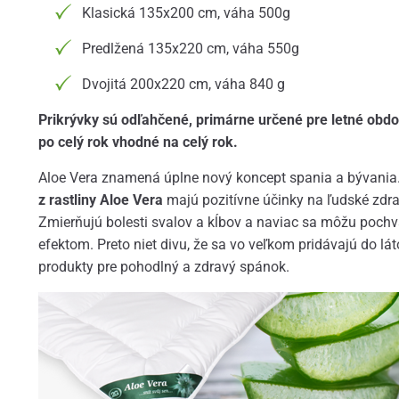
Klasická 135x200 cm, váha 500g
Predlžená 135x220 cm, váha 550g
Dvojitá 200x220 cm, váha 840 g
Prikrývky sú odľahčené, primárne určené pre letné obd
po celý rok vhodné na celý rok.
Aloe Vera znamená úplne nový koncept spania a bývania
z rastliny Aloe Vera
majú pozitívne účinky na ľudské zdr
Zmierňujú bolesti svalov a kĺbov a naviac sa môžu pochv
efektom. Preto niet divu, že sa vo veľkom pridávajú do lát
produkty pre pohodlný a zdravý spánok.