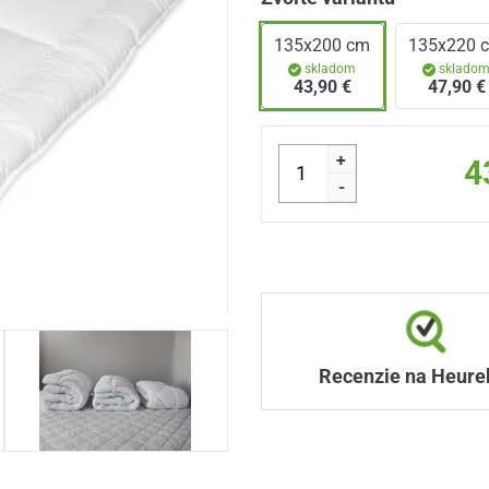
135x200 cm
135x220 
skladom
sklado
43,90 €
47,90 €
+
4
-
Recenzie na Heure