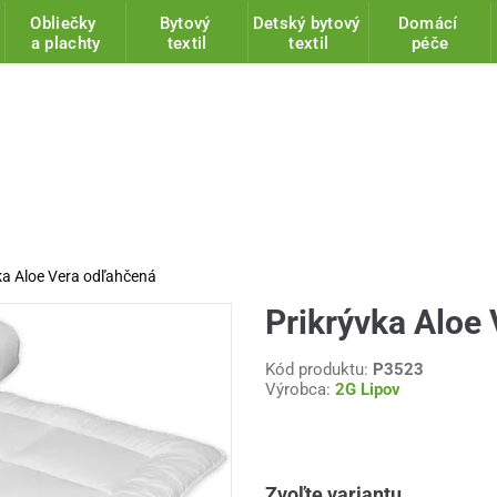
Obliečky
Bytový
Detský bytový
Domácí
a plachty
textil
textil
péče
ka Aloe Vera odľahčená
Prikrývka Aloe
Kód produktu:
P3523
Výrobca:
2G Lipov
Zvoľte variantu