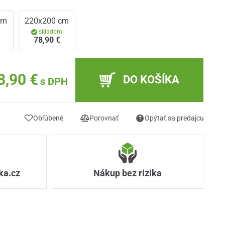
cm
220x200 cm
m
skladom
78,90 €
3,90 €
DO KOŠÍKA
s DPH
Obľúbené
Porovnať
Opýtať sa predajcu
ka.cz
Nákup bez rizika