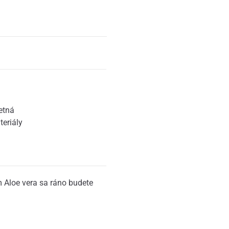
etná
teriály
Aloe vera sa ráno budete