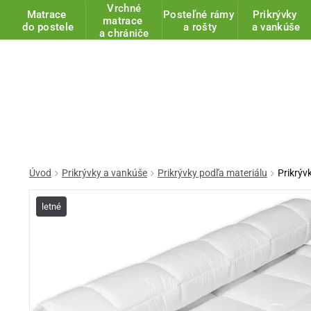
Vrchné
Matrace
Posteľné rámy
Prikrývky
matrace
do postele
a rošty
a vankúše
a chrániče
Úvod
Prikrývky a vankúše
Prikrývky podľa materiálu
Prikrýv
letné