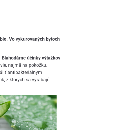
obie. Vo vykurovaných bytoch
.
Blahodárne účinky výtažkov
avie, najmä na pokožku.
áliť antibakteriálnym
ok, z ktorých sa vyrábajú