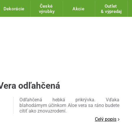
České
Outlet
Dekorácie
Akcie
výrobky
& výpredaj
 Vera odľahčená
Odľahčená hebká prikrývka. Vďaka
blahodárnym účinkom Aloe vera sa ráno budete
cítiť ako znovuzrodení.
Celý popis