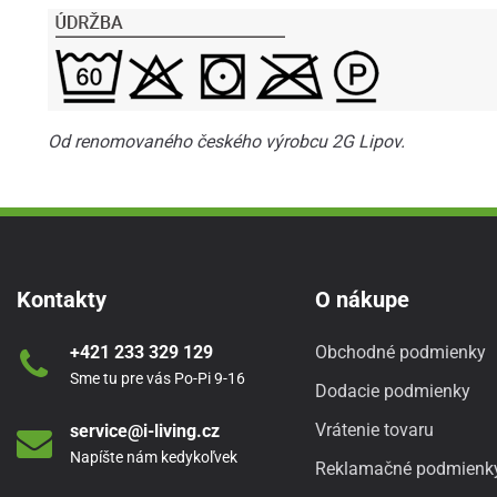
Od renomovaného českého výrobcu 2G Lipov.
Kontakty
O nákupe
+421 233 329 129
Obchodné podmienky
Sme tu pre vás Po-Pi 9-16
Dodacie podmienky
Vrátenie tovaru
service@i-living.cz
Napíšte nám kedykoľvek
Reklamačné podmienk