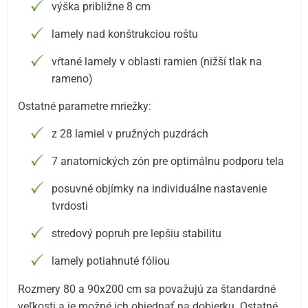
výška približne 8 cm
lamely nad konštrukciou roštu
vŕtané lamely v oblasti ramien (nižší tlak na
rameno)
Ostatné parametre mriežky:
z 28 lamiel v pružných puzdrách
7 anatomických zón pre optimálnu podporu tela
posuvné objímky na individuálne nastavenie
tvrdosti
stredový popruh pre lepšiu stabilitu
lamely potiahnuté fóliou
Rozmery 80 a 90x200 cm sa považujú za štandardné
veľkosti a je možné ich objednať na dobierku. Ostatné