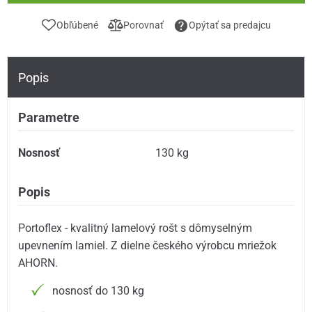
Obľúbené
Porovnať
Opýtať sa predajcu
Popis
Parametre
Nosnosť
130 kg
Popis
Portoflex - kvalitný lamelový rošt s dômyselným
upevnením lamiel. Z dielne českého výrobcu mriežok
AHORN.
nosnosť do 130 kg