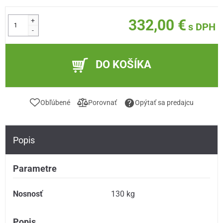
+
332,00 €
s DPH
-
DO KOŠÍKA
Obľúbené
Porovnať
Opýtať sa predajcu
Popis
Parametre
Nosnosť
130 kg
Popis