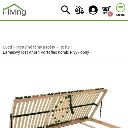
0
MENU
Úvod
Posteľné rámy a rošty
Rošty
Lamelový rošt Ahorn Portoflex Kombi P výklopný