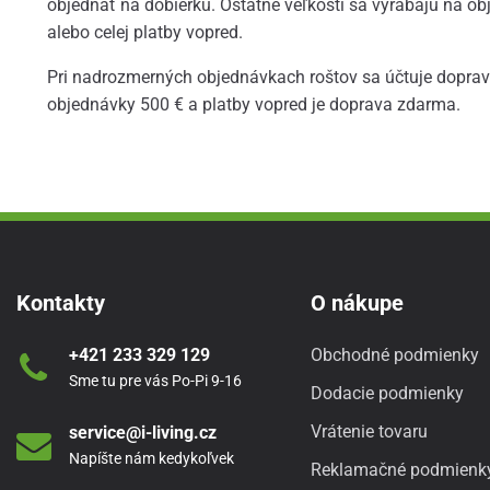
objednať na dobierku. Ostatné veľkosti sa vyrábajú na o
alebo celej platby vopred.
Pri nadrozmerných objednávkach roštov sa účtuje doprav
objednávky 500 € a platby vopred je doprava zdarma.
Kontakty
O nákupe
+421 233 329 129
Obchodné podmienky
Sme tu pre vás Po-Pi 9-16
Dodacie podmienky
Vrátenie tovaru
service@i-living.cz
Napíšte nám kedykoľvek
Reklamačné podmienk