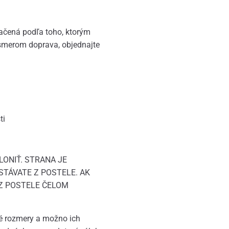
ačená podľa toho, ktorým
 smerom doprava, objednajte
ti
ONIŤ. STRANA JE
TÁVATE Z POSTELE. AK
 Z POSTELE ČELOM
é rozmery a možno ich