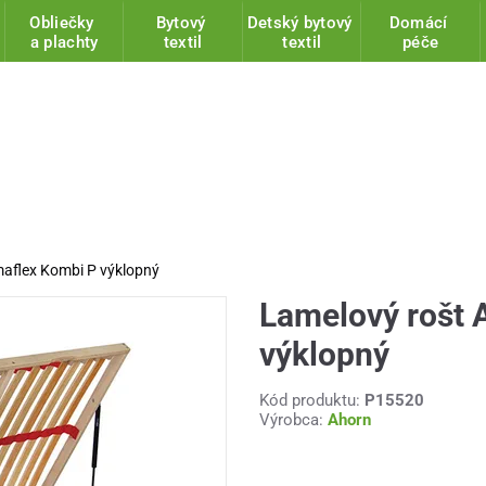
Obliečky
Bytový
Detský bytový
Domácí
a plachty
textil
textil
péče
maflex Kombi P výklopný
Lamelový rošt 
výklopný
Kód produktu:
P15520
Výrobca:
Ahorn