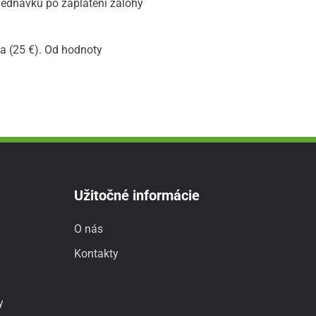
bjednávku po zaplatení zálohy
a (25 €). Od hodnoty
Užitočné informácie
O nás
Kontakty
y