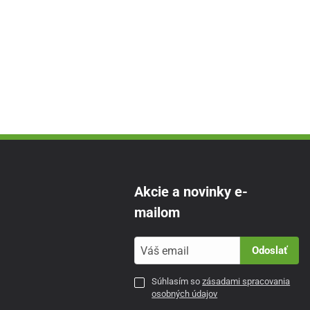
Akcie a novinky e-
mailom
Odoslať
Súhlasím so
zásadami spracovania
osobných údajov