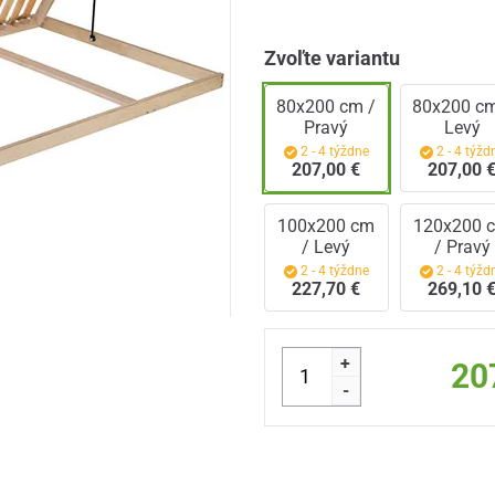
Zvoľte variantu
80x200 cm /
80x200 cm
Pravý
Levý
2 - 4 týždne
2 - 4 týžd
207,00 €
207,00 
100x200 cm
120x200 
/ Levý
/ Pravý
2 - 4 týždne
2 - 4 týžd
227,70 €
269,10 
+
20
-