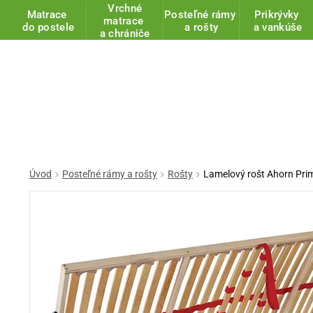
Vrchné
Matrace
Posteľné rámy
Prikrývky
matrace
do postele
a rošty
a vankúše
a chrániče
Úvod
Posteľné rámy a rošty
Rošty
Lamelový rošt Ahorn Pri