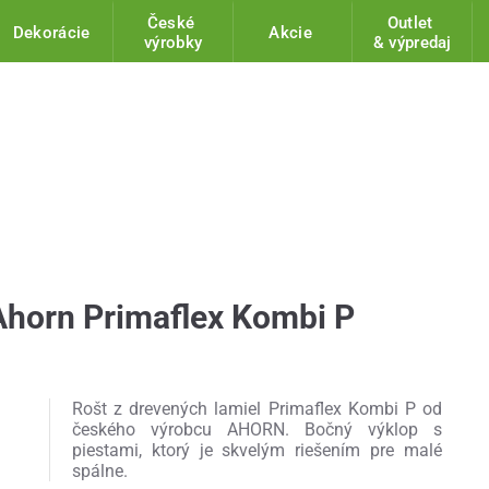
České
Outlet
Dekorácie
Akcie
výrobky
& výpredaj
Ahorn Primaflex Kombi P
Rošt z drevených lamiel Primaflex Kombi P od
českého výrobcu AHORN. Bočný výklop s
piestami, ktorý je skvelým riešením pre malé
spálne.