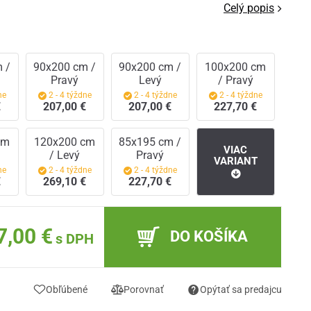
Celý popis
 /
90x200 cm /
90x200 cm /
100x200 cm
Pravý
Levý
/ Pravý
ne
2 - 4 týždne
2 - 4 týždne
2 - 4 týždne
€
207,00 €
207,00 €
227,70 €
cm
120x200 cm
85x195 cm /
VIAC
/ Levý
Pravý
VARIANT
ne
2 - 4 týždne
2 - 4 týždne
€
269,10 €
227,70 €
7,00 €
DO KOŠÍKA
s DPH
Obľúbené
Porovnať
Opýtať sa predajcu