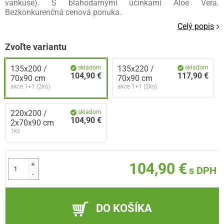
vankúše). S blahodarnými účinkami Aloe Vera.
Bezkonkurenčná cenová ponuka.
Celý popis
Zvoľte variantu
135x200 /
skladom
135x220 /
skladom
104,90 €
117,90 €
70x90 cm
70x90 cm
akce 1+1 (2ks)
akce 1+1 (2ks)
220x200 /
skladom
104,90 €
2x70x90 cm
1ks
+
104,90 €
s DPH
-
DO KOŠÍKA