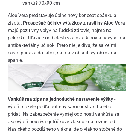
vankúš 70x90 cm
Aloe Vera predstavuje úplne nový koncept spánku a
života.
Prospešné účinky výťažkov z rastliny Aloe Vera
majú pozitívny vplyv na ľudské zdravie, najmä na
pokožku. Uľavuje od bolesti svalov a kĺbov a navyše má
antibakteriálny účinok. Preto nie je divu, že sa veľmi
často pridáva do látok, najmä v oblasti výrobkov na
spanie.
Vankúš má zips na jednoduché nastavenie výšky
-
výplň môžete podľa potreby sami odstrániť alebo
pridať. Na zabezpečenie vyššej odolnosti vankúša sa
ako výplň používa guľôčkové vlákno - na rozdiel od
klasického pozdĺžneho vlákna ide o vlákno stočené do