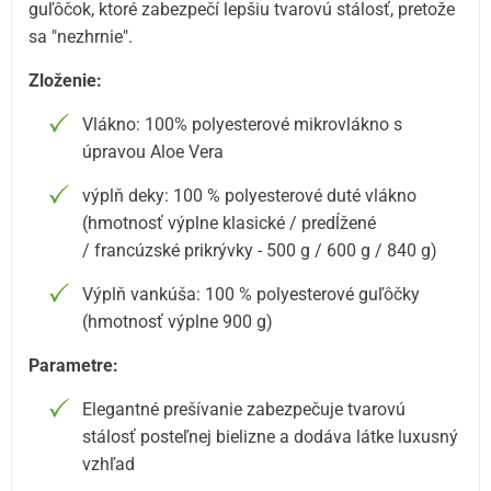
guľôčok, ktoré zabezpečí lepšiu tvarovú stálosť, pretože
sa "nezhrnie".
Zloženie:
Vlákno: 100% polyesterové mikrovlákno s
úpravou Aloe Vera
výplň deky: 100 % polyesterové duté vlákno
(hmotnosť výplne klasické / predĺžené
/ francúzské prikrývky - 500 g / 600 g / 840 g)
Výplň vankúša: 100 % polyesterové guľôčky
(hmotnosť výplne 900 g)
Parametre:
Elegantné prešívanie zabezpečuje tvarovú
stálosť posteľnej bielizne a dodáva látke luxusný
vzhľad