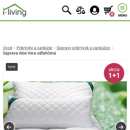
0
MENU
Úvod
Prikrývky a vankúše
Súpravy prikrývok a vankúšov
Súprava Aloe Vera odľahčená
letné
akcia
1+1