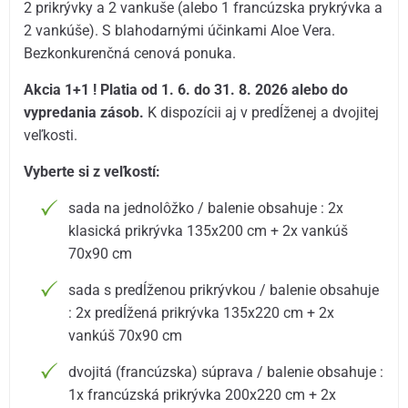
2 prikrývky a 2 vankuše (alebo 1 francúzska prykrývka a
2 vankúše). S blahodarnými účinkami Aloe Vera.
Bezkonkurenčná cenová ponuka.
Akcia 1+1 ! Platia od 1. 6. do 31. 8. 2026 alebo do
vypredania zásob.
K dispozícii aj v predĺženej a dvojitej
veľkosti.
Vyberte si z veľkostí:
sada na jednolôžko / balenie obsahuje : 2x
klasická prikrývka 135x200 cm + 2x vankúš
70x90 cm
sada s predĺženou prikrývkou / balenie obsahuje
: 2x predĺžená prikrývka 135x220 cm + 2x
vankúš 70x90 cm
dvojitá (francúzska) súprava / balenie obsahuje :
1x francúzská prikrývka 200x220 cm + 2x