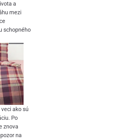
ivota a
áhu mezi
ice
nu schopného
 veci ako sú
áciu. Po
me znova
 pozor na