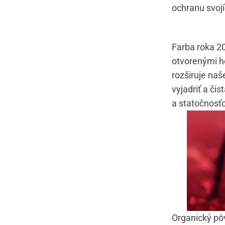
ochranu svojí
Farba roka 20
otvorenými ho
rozširuje naš
vyjadriť a či
a statočnosť
Organický pô