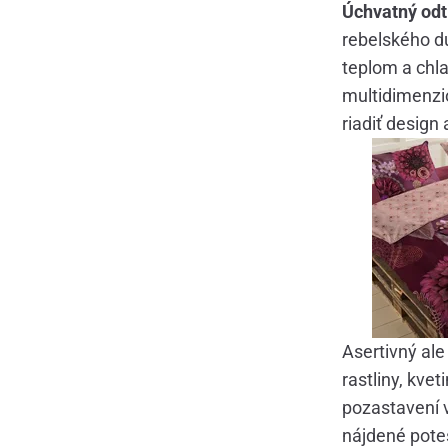
Úchvatný odt
rebelského 
teplom a ch
multidimenzi
riadiť design
Asertivný ale
rastliny, kve
pozastavení 
nájdené poteš