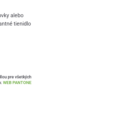
ovky alebo
antné tienidlo
dlou pre všetkých
v.
WEB PANTONE