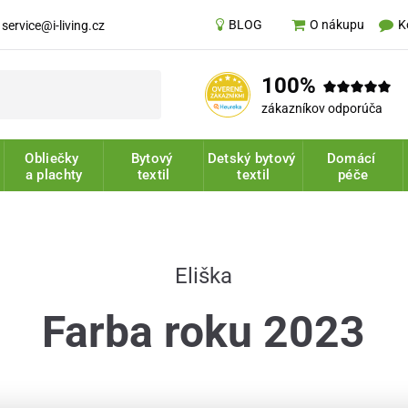
BLOG
K
O nákupu
service@i-living.cz
100%
zákazníkov odporúča
Obliečky
Bytový
Detský bytový
Domácí
a plachty
textil
textil
péče
Eliška
Farba roku 2023