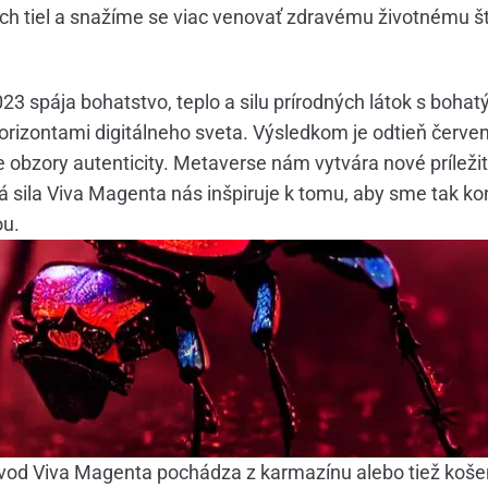
ch tiel a snažíme se viac venovať zdravému životnému št
23 spája bohatstvo, teplo a silu prírodných látok s bohat
rizontami digitálneho sveta. Výsledkom je odtieň červene
e obzory autenticity. Metaverse nám vytvára nové príležit
stá sila Viva Magenta nás inšpiruje k tomu, aby sme tak ko
ou.
vod Viva Magenta pochádza z karmazínu alebo tiež košeni