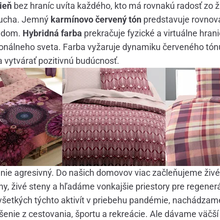
ieň
bez hraníc uvíta každého, kto má rovnakú radosť zo ž
ducha. Jemný
karmínovo červený tón
predstavuje rovnov
ladom.
Hybridná farba
prekračuje fyzické a virtuálne hran
onálneho sveta. Farba vyžaruje dynamiku červeného tó
 a vytvárať pozitivnú budúcnosť.
 nie agresivný. Do našich domovov viac začleňujeme živé
tiny, živé steny a hľadáme vonkajšie priestory pre regener
všetkých týchto aktivít v priebehu pandémie, nachádza
enie z cestovania, športu a rekreácie. Ale dávame väčší