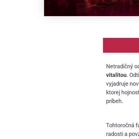
Netradičný o
vitalitou
. Odt
vyjadruje nov
ktorej hojnos
príbeh.
Tohtoročná fa
radosti a po