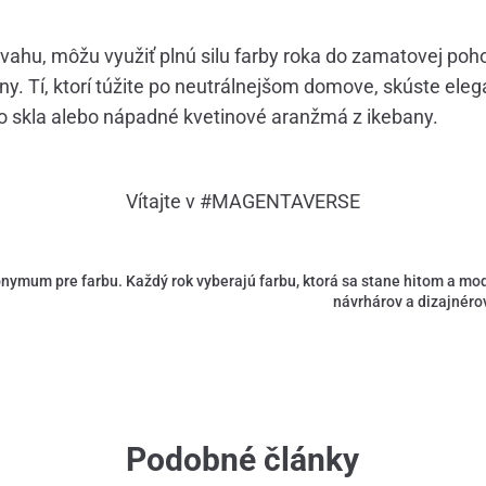
vahu, môžu využiť plnú silu farby roka do zamatovej poh
ny. Tí, ktorí túžite po neutrálnejšom domove, skúste eleg
 skla alebo nápadné kvetinové aranžmá z ikebany.
Vítajte v #MAGENTAVERSE
nymum pre farbu. Každý rok vyberajú farbu, ktorá sa stane hitom a mo
návrhárov a dizajnéro
Podobné články