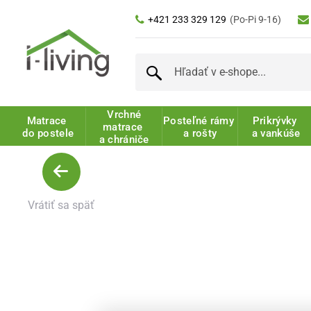
+421 233 329 129
(Po-Pi 9-16)
Vrchné
Matrace
Posteľné rámy
Prikrývky
matrace
do postele
a rošty
a vankúše
a chrániče
Vrátiť sa späť