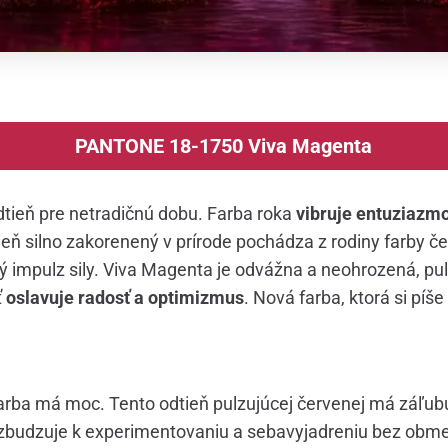
PANTONE 18-1750 Viva Magenta
dtieň pre netradičnú dobu. Farba roka
vibruje entuziazm
ieň silno zakorenený v prírode pochádza z rodiny farby č
ý impulz sily. Viva Magenta je odvážna a neohrozená, pul
ť
oslavuje radosť a optimizmus
. Nová farba, ktorá si píše
rba má moc. Tento odtieň pulzujúcej červenej má záľubu 
vzbudzuje k experimentovaniu a sebavyjadreniu bez obm