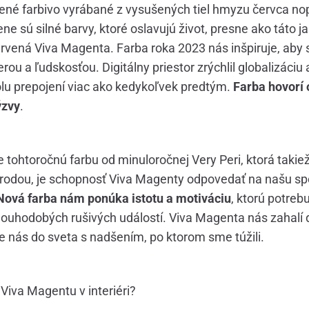
vené farbivo vyrábané z vysušených tiel hmyzu červca no
ne sú silné barvy, ktoré oslavujú život, presne ako táto j
rvená Viva Magenta. Farba roka 2023 nás inšpiruje, aby
erou a ľudskosťou. Digitálny priestor zrýchlil globalizáciu
lu prepojení viac ako kedykoľvek predtým.
Farba hovorí 
ýzvy
.
je tohtoročnú farbu od minuloročnej Very Peri, ktorá takie
rírodou, je schopnosť Viva Magenty odpovedať na našu s
Nová farba nám ponúka istotu a motiváciu
, ktorú potreb
ouhodobých rušivých událostí. Viva Magenta nás zahalí d
le nás do sveta s nadšením, po ktorom sme túžili.
Viva Magentu v interiéri?