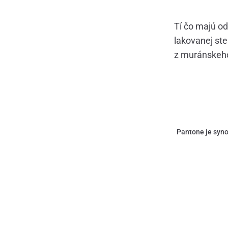
Tí čo majú od
lakovanej ste
z muránskeho
Pantone je syno