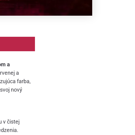
om a
ervenej a
zujúca farba,
 svoj nový
v čistej
edzenia.