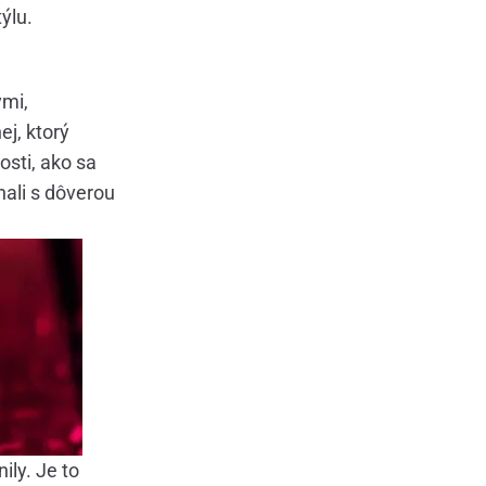
ýlu.
ými,
j, ktorý
osti, ako sa
nali s dôverou
ly. Je to