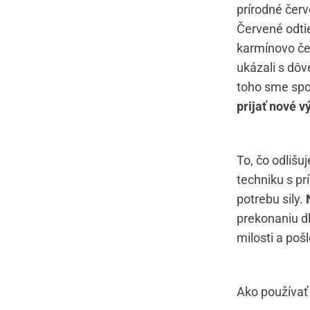
prírodné čer
Červené odtie
karmínovo če
ukázali s dôv
toho sme spo
prijať nové v
To, čo odlišu
techniku s p
potrebu sily.
prekonaniu dl
milosti a poš
Ako používať 