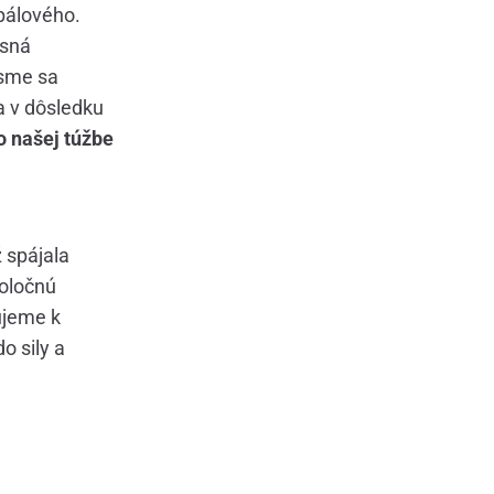
pálového.
asná
 sme sa
 a v dôsledku
o našej túžbe
ž spájala
poločnú
ujeme k
o sily a