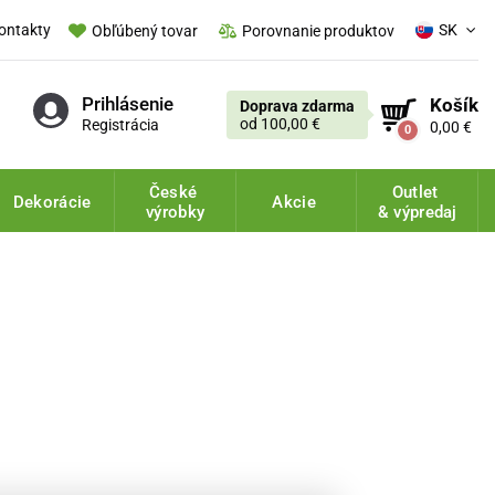
ontakty
SK
Obľúbený tovar
Porovnanie produktov
Prihlásenie
Košík
Doprava zdarma
od 100,00 €
Registrácia
0,00 €
0
České
Outlet
Dekorácie
Akcie
výrobky
& výpredaj