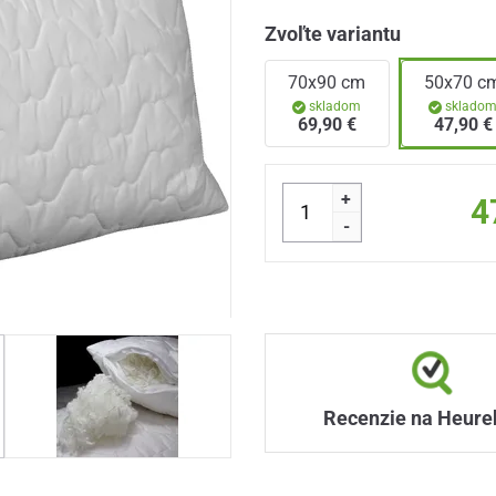
Zvoľte variantu
70x90 cm
50x70 c
skladom
sklado
69,90 €
47,90 €
+
4
-
Recenzie na Heure