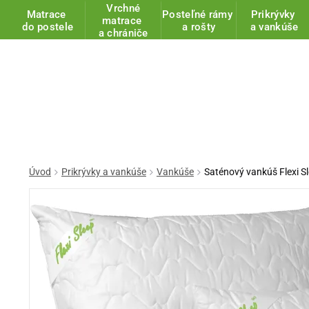
Vrchné
Matrace
Posteľné rámy
Prikrývky
matrace
do postele
a rošty
a vankúše
a chrániče
Úvod
Prikrývky a vankúše
Vankúše
Saténový vankúš Flexi S