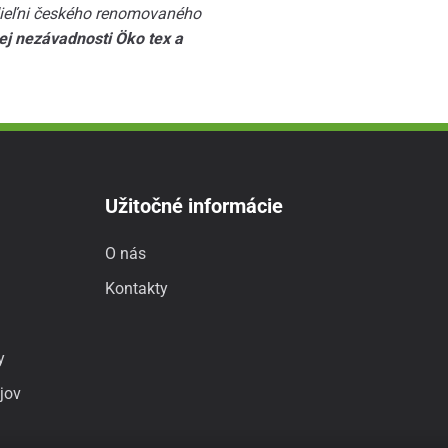
dieľni českého renomovaného
nej nezávadnosti Öko tex a
Užitočné informácie
O nás
Kontakty
y
jov