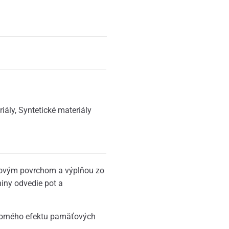
riály
,
Syntetické materiály
novým povrchom a výplňou zo
niny odvedie pot a
dporného efektu pamäťových