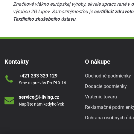
Značkové vlákno európskej výroby, skvele spracované v 
výrobcu 2G Lipov. Samozrejmosťou je
certifikát zdravot
Textilního zkušebního ústavu
.
Kontakty
O nákupe
+421 233 329 129
Obchodné podmienky
Sme tu pre vás Po-Pi 9-16
Dodacie podmienky
Vrátenie tovaru
service@i-living.cz
Napíšte nám kedykoľvek
Reklamačné podmienk
Ochrana osobných úda