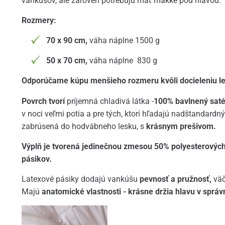
vankúšov, ale zároveň potrebujú mať mäkké pod hlavou.
Rozmery:
70 x 90 cm,
váha náplne 1500 g
50 x 70 cm,
váha náplne 830 g
Odporúčame kúpu menšieho rozmeru kvôli docieleniu l
Povrch tvorí
príjemná chladivá látka -
100% bavlnený sat
v noci veľmi potia a pre tých, ktorí hľadajú nadštandardn
zabrúsená do hodvábneho lesku, s
krásnym prešivom.
Výplň je tvorená jedinečnou zmesou 50% polyesterových
pásikov.
Latexové pásiky dodajú vankúšu
pevnosť a pružnosť,
väč
Majú
anatomické vlastnosti - krásne držia hlavu v správ