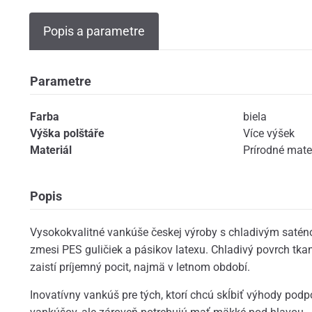
Popis a parametre
Parametre
Farba
biela
Výška polštáře
Více výšek
Materiál
Prírodné mate
Popis
Vysokokvalitné vankúše českej výroby s chladivým saté
zmesi PES guličiek a pásikov latexu. Chladivý povrch tka
zaistí príjemný pocit, najmä v letnom období.
Inovatívny vankúš pre tých, ktorí chcú skĺbiť výhody po