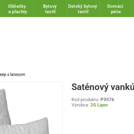
Obliečky
Bytový
Detský bytový
Domácí
a plachty
textil
textil
péče
leep s latexom
Saténový vankú
Kód produktu:
P3576
Výrobca:
2G Lipov