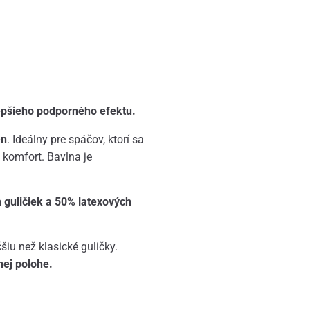
epšieho podporného efektu.
én
. Ideálny pre spáčov, ktorí sa
ý komfort. Bavlna je
 guličiek a 50% latexových
šiu než klasické guličky.
nej polohe.