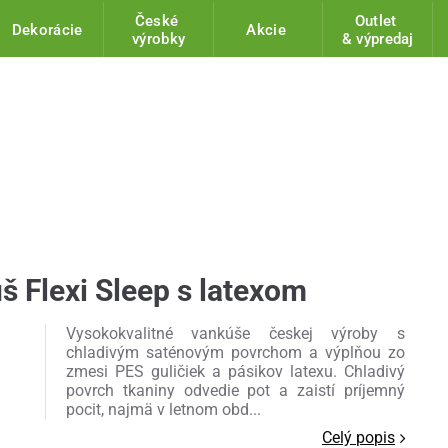
České
Outlet
Dekorácie
Akcie
výrobky
& výpredaj
š Flexi Sleep s latexom
Vysokokvalitné vankúše českej výroby s
chladivým saténovým povrchom a výplňou zo
zmesi PES guličiek a pásikov latexu. Chladivý
povrch tkaniny odvedie pot a zaistí príjemný
pocit, najmä v letnom obd...
Celý popis