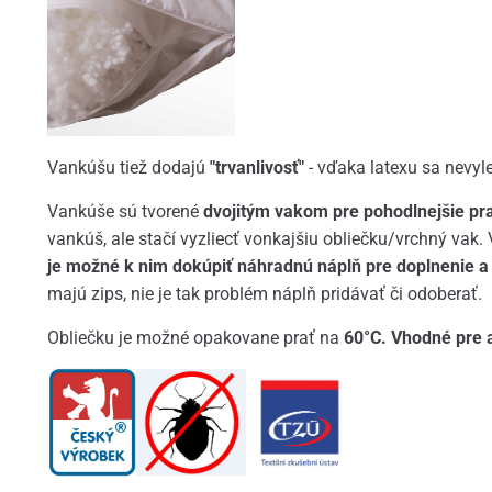
Vankúšu tiež dodajú
"trvanlivosť"
- vďaka latexu sa nevyl
Vankúše sú tvorené
dvojitým vakom pre pohodlnejšie pr
vankúš, ale stačí vyzliecť vonkajšiu obliečku/vrchný vak
je možné k nim dokúpiť náhradnú náplň pre doplnenie a
majú zips, nie je tak problém náplň pridávať či odoberať.
Obliečku je možné opakovane prať na
60°C. Vhodné pre al