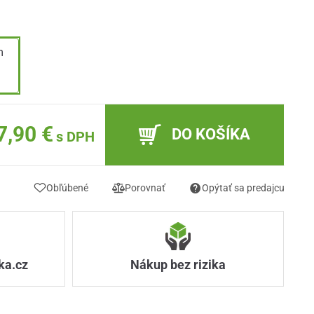
m
m
7,90 €
DO KOŠÍKA
s DPH
Obľúbené
Porovnať
Opýtať sa predajcu
ka.cz
Nákup bez rizika