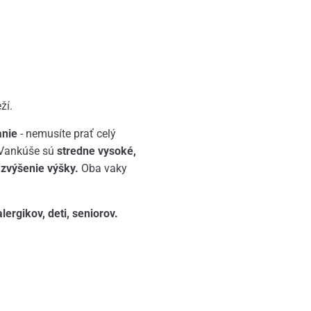
eží.
anie
- nemusíte prať celý
. Vankúše sú
stredne vysoké,
 zvýšenie výšky.
Oba vaky
ergikov, deti, seniorov.