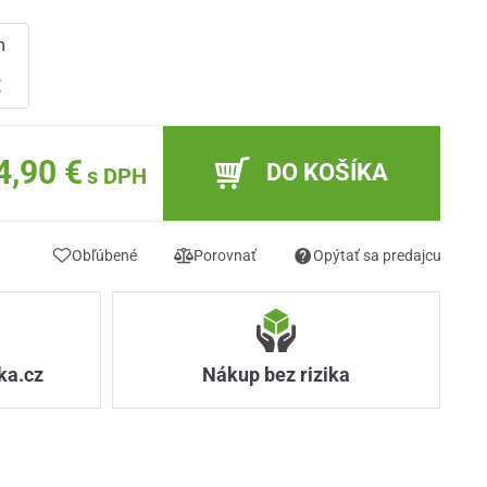
m
m
€
4,90 €
DO KOŠÍKA
s DPH
Obľúbené
Porovnať
Opýtať sa predajcu
ka.cz
Nákup bez rizika