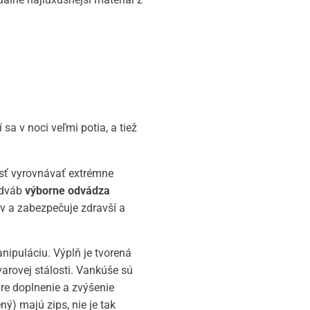
 sa v noci veľmi potia, a tiež
osť vyrovnávať extrémne
dváb
výborne odvádza
ov a zabezpečuje zdravší a
nipuláciu. Výplň je tvorená
arovej stálosti. Vankúše sú
re doplnenie a zvýšenie
ý) majú zips, nie je tak