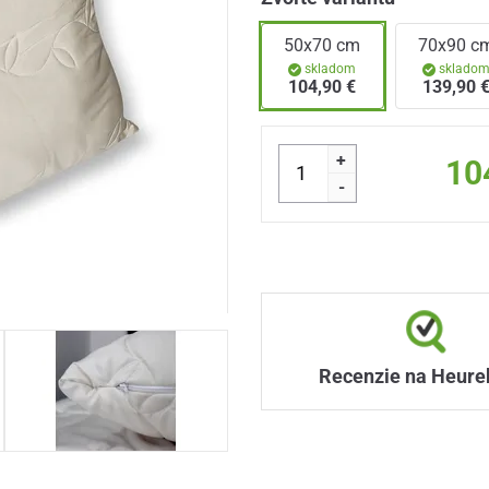
50x70 cm
70x90 c
skladom
sklado
104,90 €
139,90 
+
10
-
Recenzie na Heure