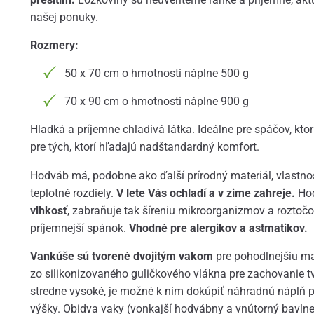
našej ponuky.
Rozmery:
50 x 70 cm o hmotnosti náplne 500 g
70 x 90 cm o hmotnosti náplne 900 g
Hladká a príjemne chladivá látka. Ideálne pre spáčov, ktorí
pre tých, ktorí hľadajú nadštandardný komfort.
Hodváb má, podobne ako ďalší prírodný materiál, vlastn
teplotné rozdiely.
V lete Vás ochladí a v zime zahreje.
Ho
vlhkosť
, zabraňuje tak šíreniu mikroorganizmov a roztoč
príjemnejší spánok.
Vhodné pre alergikov a astmatikov.
Vankúše sú tvorené dvojitým vakom
pre pohodlnejšiu ma
zo silikonizovaného guličkového vlákna pre zachovanie tv
stredne vysoké, je možné k nim dokúpiť náhradnú náplň p
výšky. Obidva vaky (vonkajší hodvábny a vnútorný bavlnen