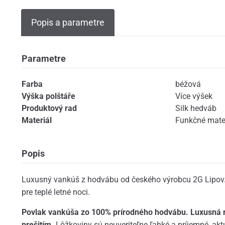
Popis a parametre
Parametre
Farba
béžová
Výška polštáře
Více výšek
Produktový rad
Silk hedváb
Materiál
Funkčné mater
Popis
Luxusný vankúš z hodvábu od českého výrobcu 2G Lipov. 
pre teplé letné noci.
Povlak vankúša zo 100% prírodného hodvábu. Luxusná 
prešitím.
Lôžkoviny sú neuveriteľne ľahké a príjemné, akt