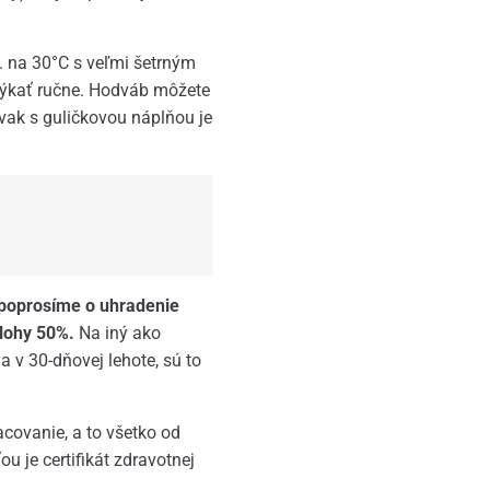
 na 30°C s veľmi šetrným
mýkať ručne. Hodváb môžete
 vak s guličkovou náplňou je
 poprosíme o uhradenie
lohy 50%.
Na iný ako
 v 30-dňovej lehote, sú to
covanie, a to všetko od
je certifikát zdravotnej