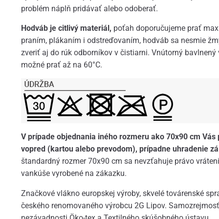
problém náplň pridávať alebo odoberať.
Hodváb je citlivý materiál,
poťah doporučujeme prať max.
praním, plákaním i odstreďovaním, hodváb sa nesmie ž
zveriť aj do rúk odborníkov v čistiarni. Vnútorný bavlnený
možné prať až na 60°C.
V prípade objednania iného rozmeru ako 70x90 cm Vás
vopred (kartou alebo prevodom), prípadne uhradenie zá
štandardný rozmer 70x90 cm sa nevzťahuje právo vrátenia
vankúše vyrobené na zákazku.
Značkové vlákno europskej výroby, skvelé továrenské spra
českého renomovaného výrobcu 2G Lipov. Samozrejmosťou 
nezávadnosti Öko-tex a Textilného skúšobného ústavu.