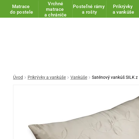
Vrchné
Matrace
Posteľné rámy
Prikrývky
matrace
do postele
a rošty
a vankúše
a chrániče
Úvod
Prikrývky a vankúše
Vankúše
Saténový vankúš SILK z