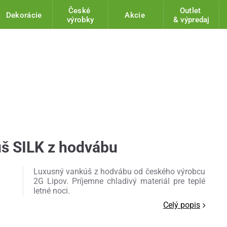
České
Outlet
Dekorácie
Akcie
výrobky
& výpredaj
š SILK z hodvábu
Luxusný vankúš z hodvábu od českého výrobcu
2G Lipov. Príjemne chladivý materiál pre teplé
letné noci.
Celý popis