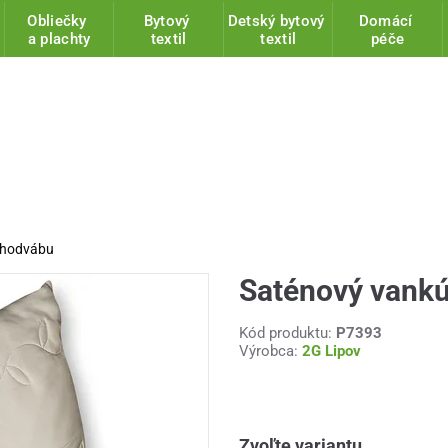
Obliečky
Bytový
Detský bytový
Domácí
a plachty
textil
textil
péče
 hodvábu
Saténový vankú
Kód produktu:
P7393
Výrobca:
2G Lipov
Zvoľte variantu