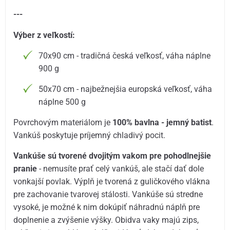
---
Výber z veľkostí:
70x90 cm - tradičná česká veľkosť, váha náplne
900 g
50x70 cm - najbežnejšia europská veľkosť, váha
náplne 500 g
Povrchovým materiálom je
100% bavlna - jemný batist
.
Vankúš poskytuje príjemný chladivý pocit.
Vankúše sú tvorené dvojitým vakom pre pohodlnejšie
pranie
- nemusíte prať celý vankúš, ale stačí dať dole
vonkajší povlak. Výplň je tvorená z guličkového vlákna
pre zachovanie tvarovej stálosti. Vankúše sú stredne
vysoké, je možné k nim dokúpiť náhradnú náplň pre
doplnenie a zvýšenie výšky. Obidva vaky majú zips,