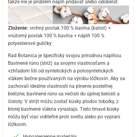
takže nie je problém náplň pridávať alebo odoberať.
Zloženie:
vrchný povlak 100 % bavlna (batist) +
vnútorný povlak 100 % bavlna + náplň 100 %
polyesterové guličky
Rad Botanica je špecifický svojou prírodnou náplňou.
Bavlnené rúno (striž) sa svojimi vlastnosťami a
vzhľadom líši od syntetických a polosyntetických
vlákien bežne používaných na výrobu lôžkovín. Aby sa
zachovali ideálne vlastnosti na plnenie posteľnej
bielizne, bavlnené rúno sa nečistí do úplnej belosti a
čistoty. V striži môžu zostať kúsky plodov tobolky, z
ktorej bavlnené vlákna vyrastajú. Tieto tmavé kúsky
môžu byť viac viditeľné proti svetlu alebo po vypraní
lôžkovín.
Hypoalergénne materiály