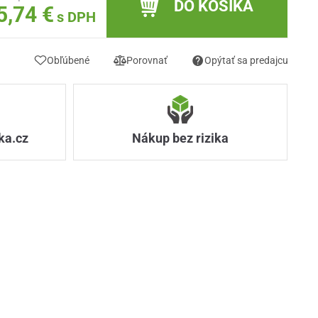
DO KOŠÍKA
5,74 €
s DPH
Obľúbené
Porovnať
Opýtať sa predajcu
ka.cz
Nákup bez rizika