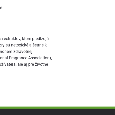
nč
 extraktov, ktoré predlžujú
ry sú netoxické a šetrné k
 noriem zdravotnej
ional Fragrance Association),
ívateľa, ale aj pre životné