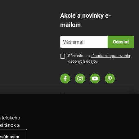
Akcie a novinky e-
mailom
Odoslať
Súhlasím so
zásadami spracovania
osobných údajov
SK
vateľského
stránok a
nesúhlasím