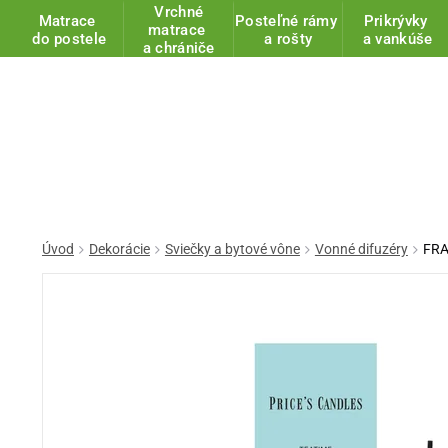
Vrchné
Matrace
Posteľné rámy
Prikrývky
matrace
do postele
a rošty
a vankúše
a chrániče
Úvod
Dekorácie
Sviečky a bytové vône
Vonné difuzéry
FRA