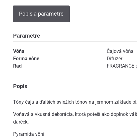
Popis a parametre
Parametre
Vôňa
Čajová vôňa
Forma vône
Difuzér
Rad
FRAGRANCE p
Popis
Tóny čaju a ďalších sviežich tónov na jemnom základe p
Voňavá a vkusná dekorácia, ktorá poteší ako doplnok vá
darček.
Pyramída vôní: