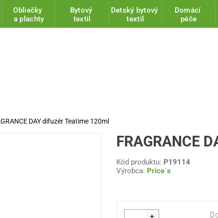
Obliečky
Bytový
Detský bytový
Domácí
a plachty
textil
textil
péče
GRANCE DAY difuzér Teatime 120ml
FRAGRANCE DAY
Kód produktu:
P19114
Výrobca:
Price´s
Do
+