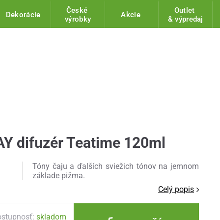
České
Outlet
Dekorácie
Akcie
výrobky
& výpredaj
 difuzér Teatime 120ml
Tóny čaju a ďalších sviežich tónov na jemnom
základe pižma.
Celý popis
stupnosť:
skladom