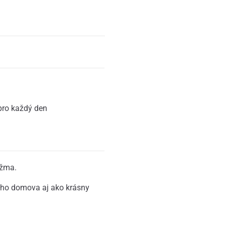
ro každý den
ižma.
šho domova aj ako krásny