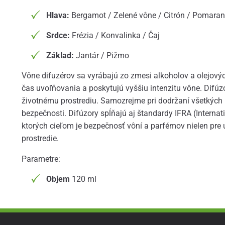
Hlava:
Bergamot / Zelené vône / Citrón / Pomara
Srdce:
Frézia / Konvalinka / Čaj
Základ:
Jantár / Pižmo
Vône difuzérov sa vyrábajú zo zmesi alkoholov a olejových
čas uvoľňovania a poskytujú vyššiu intenzitu vône. Difúzo
životnému prostrediu. Samozrejme pri dodržaní všetkých
bezpečnosti. Difúzory spĺňajú aj štandardy IFRA (Internat
ktorých cieľom je bezpečnosť vôní a parfémov nielen pre už
prostredie.
Parametre:
Objem
120 ml