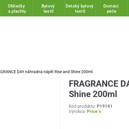
Obliečky
Bytový
Detský bytový
Domácí
a plachty
textil
textil
péče
GRANCE DAY náhradná náplň Rise and Shine 200ml
FRAGRANCE DAY
Shine 200ml
Kód produktu:
P19141
Výrobca:
Price´s