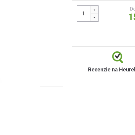
Do
+
1
-
Recenzie na Heure