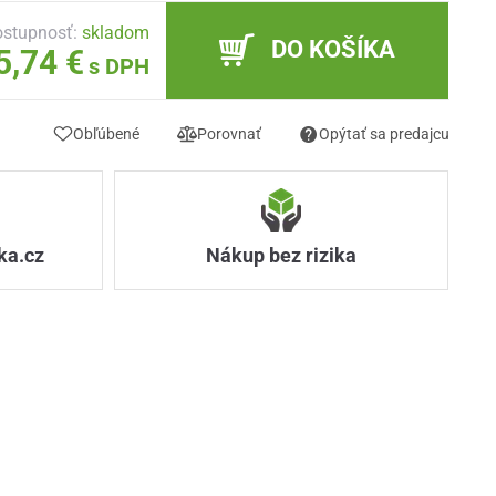
stupnosť:
skladom
DO KOŠÍKA
5,74 €
s DPH
Obľúbené
Porovnať
Opýtať sa predajcu
ka.cz
Nákup bez rizika