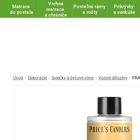
Vrchné
Matrace
Posteľné rámy
Prikrývky
matrace
do postele
a rošty
a vankúše
a chrániče
Úvod
Dekorácie
Sviečky a bytové vône
Vonné difuzéry
FRA