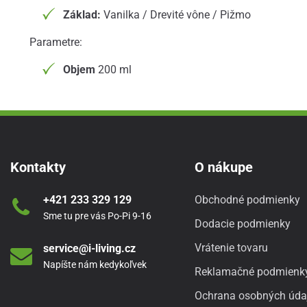
Základ:
Vanilka / Drevité vône / Pižmo
Parametre:
Objem
200 ml
Kontakty
O nákupe
+421 233 329 129
Obchodné podmienky
Sme tu pre vás Po-Pi 9-16
Dodacie podmienky
Vrátenie tovaru
service@i-living.cz
Napíšte nám kedykoľvek
Reklamačné podmienk
Ochrana osobných úda