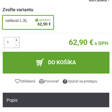
Zvoľte variantu
velikost L-XL
skladom
62,90 €
+
62,90 €
s DPH
-
DO KOŠÍKA
Obľúbené
Porovnať
Opýtať sa predajcu
Popis