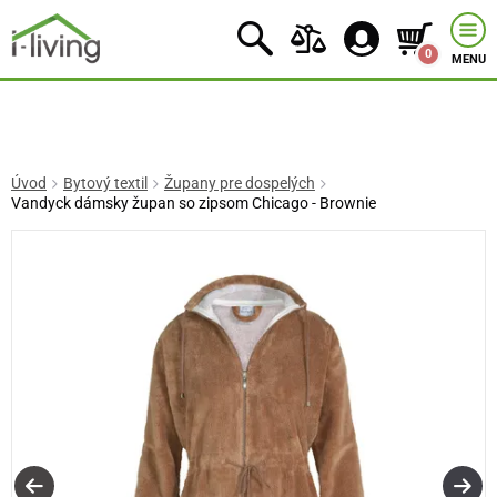
0
MENU
Úvod
Bytový textil
Župany pre dospelých
Vandyck dámsky župan so zipsom Chicago - Brownie