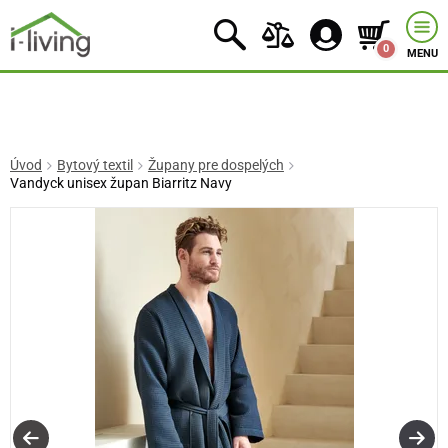
0
MENU
Úvod
Bytový textil
Župany pre dospelých
Vandyck unisex župan Biarritz Navy