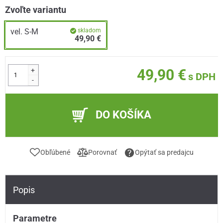
Zvoľte variantu
vel. S-M
skladom
49,90 €
+
49,90 €
s DPH
-
DO KOŠÍKA
Obľúbené
Porovnať
Opýtať sa predajcu
Popis
Parametre