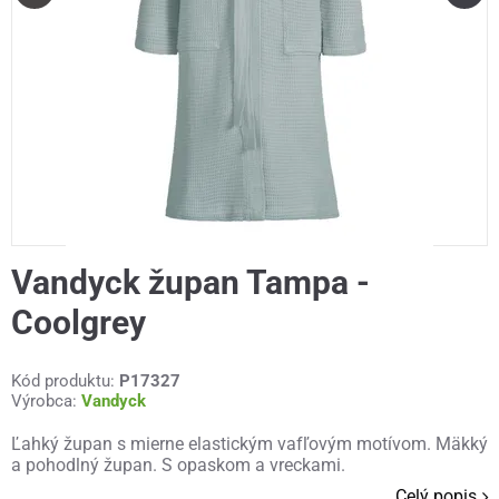
Vandyck župan Tampa -
Coolgrey
Kód produktu:
P17327
Výrobca:
Vandyck
Ľahký župan s mierne elastickým vafľovým motívom. Mäkký
a pohodlný župan. S opaskom a vreckami.
Celý popis