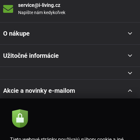
service@i-living.cz
Napíšte nám kedykoľvek
O nákupe
Užitočné informácie
Akcie a novinky e-mailom
Odoslať
Súhlasím so
zásadami spracovania osobných údajov
Tieto webové stránky používajú súbory cookie a iné