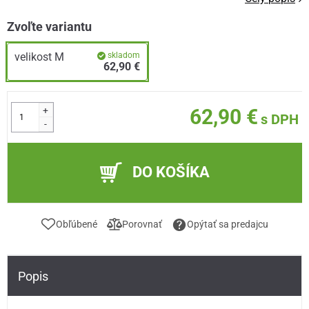
Zvoľte variantu
velikost M
skladom
62,90 €
+
62,90 €
s DPH
-
DO KOŠÍKA
Obľúbené
Porovnať
Opýtať sa predajcu
Popis