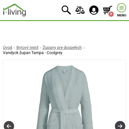
0
MENU
Úvod
Bytový textil
Župany pre dospelých
Vandyck župan Tampa - Coolgrey