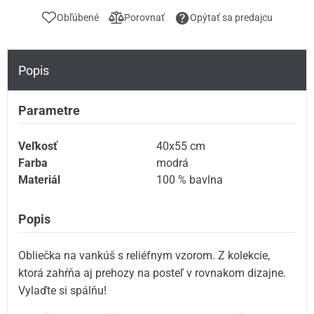
Obľúbené
Porovnať
Opýtať sa predajcu
Popis
Parametre
Veľkosť
40x55 cm
Farba
modrá
Materiál
100 % bavlna
Popis
Obliečka na vankúš s reliéfnym vzorom. Z kolekcie,
ktorá zahŕňa aj prehozy na posteľ v rovnakom dizajne.
Vylaďte si spálňu!