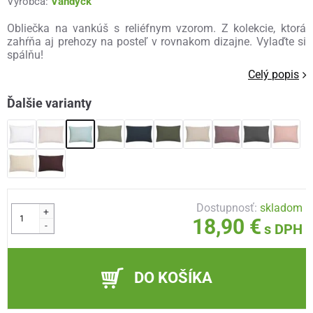
Výrobca:
Vandyck
Obliečka na vankúš s reliéfnym vzorom. Z kolekcie, ktorá
zahŕňa aj prehozy na posteľ v rovnakom dizajne. Vylaďte si
spálňu!
Celý popis
Ďalšie varianty
Dostupnosť:
skladom
+
18,90 €
-
s DPH
DO KOŠÍKA