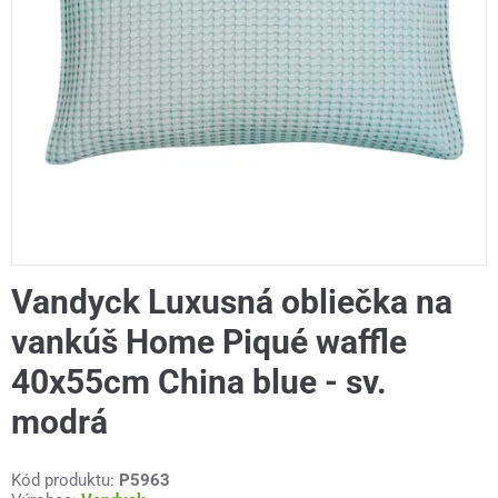
Vandyck Luxusná obliečka na
vankúš Home Piqué waffle
40x55cm China blue - sv.
modrá
Kód produktu:
P5963