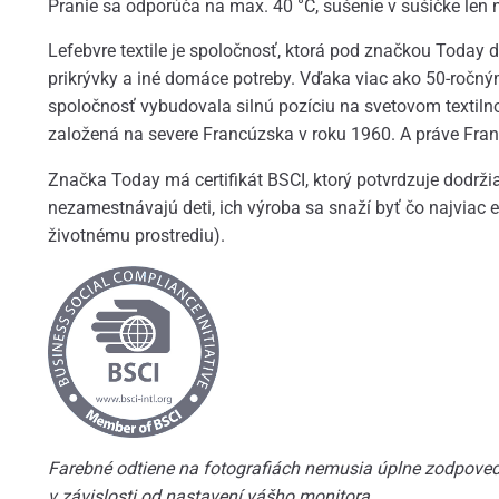
Pranie sa odporúča na max. 40 °C, sušenie v sušičke len 
Lefebvre textile je spoločnosť, ktorá pod značkou Today di
prikrývky a iné domáce potreby. Vďaka viac ako 50-ročným
spoločnosť vybudovala silnú pozíciu na svetovom textiln
založená na severe Francúzska v roku 1960. A práve Fran
Značka Today má certifikát BSCI, ktorý potvrdzuje dodrži
nezamestnávajú deti, ich výroba sa snaží byť čo najviac e
životnému prostrediu).
Farebné odtiene na fotografiách nemusia úplne zodpoveda
v závislosti od nastavení vášho monitora.