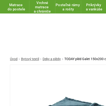
Vrchné
Matrace
Posteľné rámy
Prikrývky
matrace
do postele
a rošty
a vankúše
a chrániče
Úvod
Bytový textil
Deky a plédy
TODAY pléd Galet 150x200 