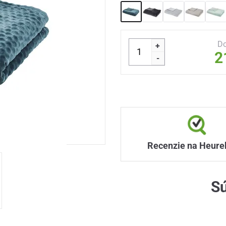
Do
+
2
-
Recenzie na Heure
Sú