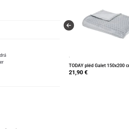
drá
·
er
TODAY pléd Galet 150x200 c
21,90 €