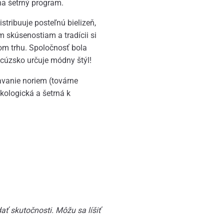
na šetrný program.
stribuuje posteľnú bielizeň,
 skúsenostiam a tradícii si
om trhu. Spoločnosť bola
cúzsko určuje módny štýl!
avanie noriem (továrne
kologická a šetrná k
ť skutočnosti. Môžu sa líšiť