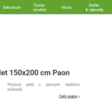
České
Outlet
Dekorácie
Akcie
výrobky
& výpredaj
let 150x200 cm Paon
Plyšový pléd s jemným reliéfom
koliesok.
Celý popis