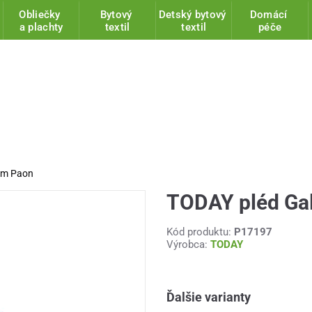
Obliečky
Bytový
Detský bytový
Domácí
a plachty
textil
textil
péče
cm Paon
TODAY pléd Ga
Kód produktu:
P17197
Výrobca:
TODAY
Ďalšie varianty