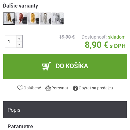
Ďalšie varianty
19,90 €
Dostupnosť:
skladom
+
8,90 €
-
s DPH
DO KOŠÍKA
Obľúbené
Porovnať
Opýtať sa predajcu
Popis
Parametre