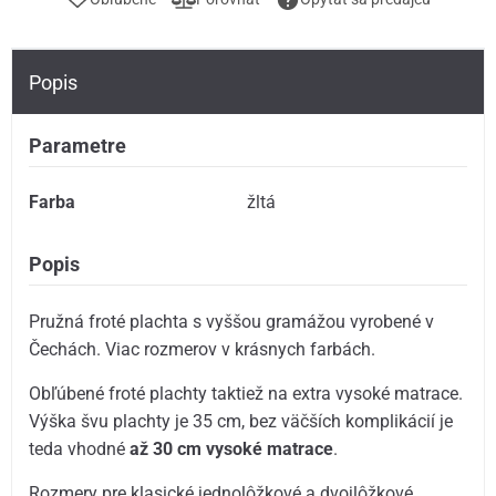
Popis
Parametre
Farba
žltá
Popis
Pružná froté plachta s vyššou gramážou vyrobené v
Čechách. Viac rozmerov v krásnych farbách.
Obľúbené froté plachty taktiež na extra vysoké matrace.
Výška švu plachty je 35 cm, bez väčších komplikácií je
teda vhodné
až 30 cm vysoké matrace
.
Rozmery pre klasické jednolôžkové a dvojlôžkové