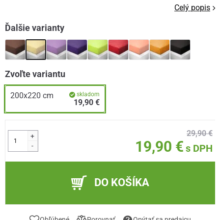
Celý popis
Ďalšie varianty
Zvoľte variantu
200x220 cm
skladom
19,90 €
29,90 €
+
19,90 €
-
s DPH
DO KOŠÍKA
Obľúbené
Porovnať
Opýtať sa predajcu