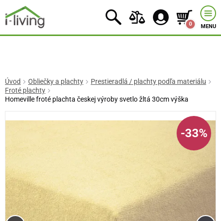
0
MENU
Úvod
Obliečky a plachty
Prestieradlá / plachty podľa materiálu
Froté plachty
Homeville froté plachta českej výroby svetlo žltá 30cm výška
-33%