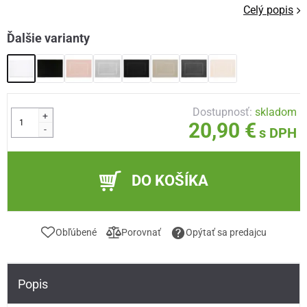
Celý popis
Ďalšie varianty
Dostupnosť:
skladom
+
20,90 €
-
s DPH
DO KOŠÍKA
Obľúbené
Porovnať
Opýtať sa predajcu
Popis