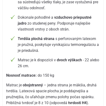
sa sústreďujú všetky tlaky, je zase vystužená pre
väčšiu odolnosť.
Dokonale pohodlné a
vzduchovo priepustné
jadro
zo studenej peny. Podporuje najlepšie
vlastnosti vrstvy z oboch strán.
Tvrdšia plochá strana
s perforovaným latexom
je pružná, poskytuje vynikajúcu termoreguláciu a
je priedušná.
Matrac je k dispozícii v
dvoch výškach
- 22 alebo
26 cm.
Nosnosť matrace:
do 150 kg
Matrac je
obojstranný
– jedna strana je mäkšia, druhá
tvrdšia. Latexová spacie plocha je poddajnejšia a
pružnejšia, čo uľahčuje zmenu polohy počas spánku.
Približná tvrdosť je 8 z 10 (odpovedá
tvrdosti H4
).