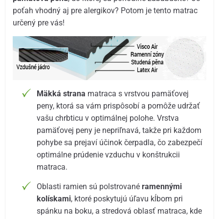
poťah vhodný aj pre alergikov? Potom je tento matrac
určený pre vás!
Mäkká strana
matraca s vrstvou pamäťovej
peny, ktorá sa vám prispôsobí a pomôže udržať
vašu chrbticu v optimálnej polohe. Vrstva
pamäťovej peny je nepriľnavá, takže pri každom
pohybe sa prejaví účinok čerpadla, čo zabezpečí
optimálne prúdenie vzduchu v konštrukcii
matraca.
Oblasti ramien sú polstrované
ramennými
kolískami
, ktoré poskytujú úľavu kĺbom pri
spánku na boku, a stredová oblasť matraca, kde