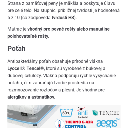
Strana z pamäťovej peny je mäkšia a poskytuje úľavu
pre celé telo. Na stupnici približnej tvrdosti je hodnotená
6 z 10 (čo zodpovedá
tvrdosti H3
).
Matrac je
vhodný pre pevné rošty alebo manuálne
polohovateľné rošty.
Poťah
Antibakteriálny poťah obsahuje prírodné vlákna
Lyocell
®
Tencel
®, ktoré sú vyrobené z bukovej a
dubovej celulózy. Vlákna podporujú rýchle vysychanie
poťahu, čím zabraňujú tvorbe prostredia na
rozmnožovanie roztočov a plesní. Je vhodný pre
alergikov a astmatikov.