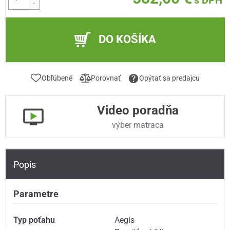
s DPH
-
DO KOŠÍKA
Obľúbené
Porovnať
Opýtať sa predajcu
Video poradňa
výber matraca
Popis
Parametre
Typ poťahu
Aegis