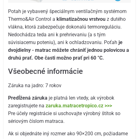
Potah je vybavený špeciálnym ventilačným systémom
Thermo&Air Control a
klimatizačnou vrstvou
z dutého
vlákna, ktorá zabezpečuje dokonalú termoreguláciu.
Nedochádza teda ani k prehrievaniu (a s tým
súvisiacemu poteniu), ani k ochladzovaniu. Poťah
je
dvojdielny
- matrac môžete chrániť jednou polovicou a
druhú prať. Obe časti možno prať pri 60 °C.
Všeobecné informácie
Záruka na jadro: 7 rokov
Predĺžená záruka
je platná len vtedy, ak výrobok
zaregistrujete na
zaruka.matracetropico.cz >>>
Pre účely registrácie si uschovajte výrobný štítok so
sériovým číslom matraca.
Ak si objednáte iný rozmer ako 90×200 cm, požiadame