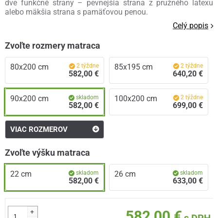
dve funkčné strany – pevnejšia strana z pružného latexu
alebo mäkšia strana s pamäťovou penou.
Celý popis
Zvoľte rozmery matraca
80x200 cm
2 týždne
85x195 cm
2 týždne
582,00 €
640,20 €
90x200 cm
skladom
100x200 cm
2 týždne
582,00 €
699,00 €
VIAC ROZMEROV
Zvoľte výšku matraca
22 cm
skladom
26 cm
skladom
582,00 €
633,00 €
+
582,00 €