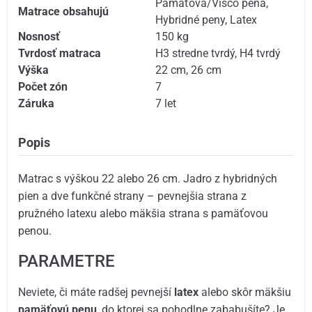
Pamäťová/Visco pena
,
Matrace obsahujú
Hybridné peny
,
Latex
Nosnosť
150 kg
Tvrdosť matraca
H3 stredne tvrdý
,
H4 tvrdý
Výška
22 cm
,
26 cm
Počet zón
7
Záruka
7 let
Popis
Matrac s výškou 22 alebo 26 cm. Jadro z hybridných
pien a dve funkčné strany – pevnejšia strana z
pružného latexu alebo mäkšia strana s pamäťovou
penou.
PARAMETRE
Neviete, či máte radšej pevnejší
latex
alebo skôr mäkšiu
pamäťovú penu
, do ktorej sa pohodlne zababušíte? Je