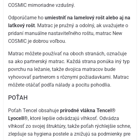
COSMIC mimoriadne vzdušný.
Odporúčame ho
umiestniť na lamelový rošt alebo aj na
laťkový rošt
. Matrac je pružný a odolný, ak uvažujete o
pridaní manuálne nastaviteľného roštu, matrac New
COSMIC je dobrou voľbou.
Matrac môžete používať na oboch stranách, označuje
sa ako partnerský matrac. Každá strana ponúka iný typ
povrchu na ležanie, takže dvojica matracov bude
vyhovovať partnerom s rôznymi požiadavkami. Matrac
môžete otáčať podľa nálady a pocitu pohodlia.
POŤAH
Poťah Tencel obsahuje
prírodné vlákna Tencel®
Lyocell®
, ktoré lepšie odvádzajú vlhkosť. Odvádza
vlhkosť zo svojej štruktúry, takže poťah rýchlejšie schne,
zlepšuje sa hygiena postele a znižujú sa podmienky pre