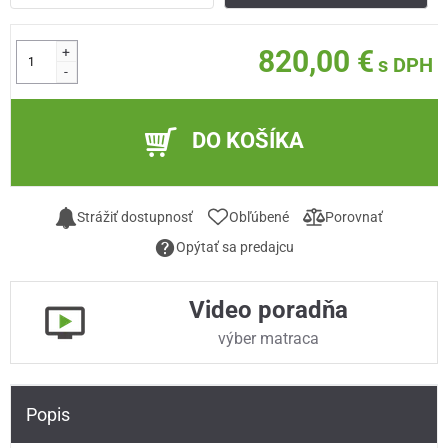
+
820,00 €
s DPH
-
DO KOŠÍKA
Strážiť dostupnosť
Obľúbené
Porovnať
Opýtať sa predajcu
Video poradňa
výber matraca
Popis