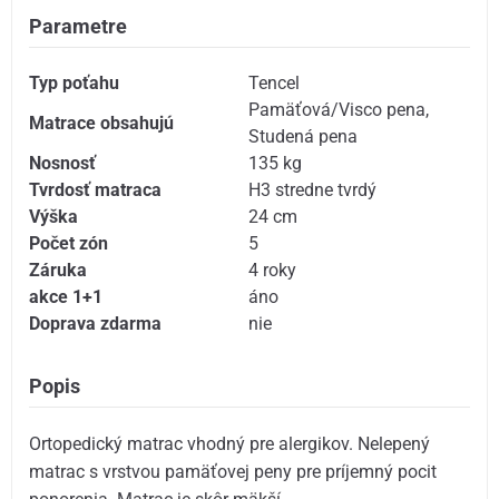
Parametre
Typ poťahu
Tencel
Pamäťová/Visco pena
,
Matrace obsahujú
Studená pena
Nosnosť
135 kg
Tvrdosť matraca
H3 stredne tvrdý
Výška
24 cm
Počet zón
5
Záruka
4 roky
akce 1+1
áno
Doprava zdarma
nie
Popis
Ortopedický matrac vhodný pre alergikov. Nelepený
matrac s vrstvou pamäťovej peny pre príjemný pocit