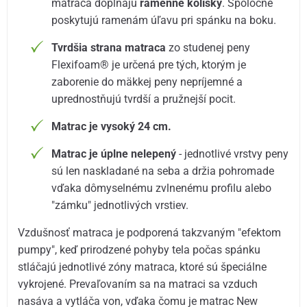
matraca dopĺňajú
ramenné kolísky
. Spoločne
poskytujú ramenám úľavu pri spánku na boku.
Tvrdšia strana matraca
zo studenej peny
Flexifoam® je určená pre tých, ktorým je
zaborenie do mäkkej peny nepríjemné a
uprednostňujú tvrdší a pružnejší pocit.
Matrac je vysoký 24 cm.
Matrac je úplne nelepený
- jednotlivé vrstvy peny
sú len naskladané na seba a držia pohromade
vďaka dômyselnému zvlnenému profilu alebo
"zámku" jednotlivých vrstiev.
Vzdušnosť matraca je podporená takzvaným "efektom
pumpy", keď prirodzené pohyby tela počas spánku
stláčajú jednotlivé zóny matraca, ktoré sú špeciálne
vykrojené. Prevaľovaním sa na matraci sa vzduch
nasáva a vytláča von, vďaka čomu je matrac New