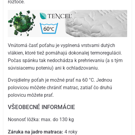
roztoče.
Vnútorná časť poťahu je vyplnená vrstvami dutých
vlákien, ktoré tiež pomáhajú dokonalej termoregulácii.
Počas spánku tak nedochádza k prehrievaniu (a s tým
súvisiacemu poteniu) ani k ochladzovaniu.
Dvojdielny poťah je možné prať na 60 °C. Jednou
polovicou môžete chrániť matrac, zatiaľ čo druhú
polovicu môžete prať.
VŠEOBECNÉ INFORMÁCIE
Nosnosť lôžka: max. do 130 kg
Záruka na jadro matraca:
4 roky