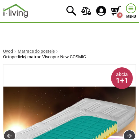
0
MENU
Úvod
Matrace do postele
Ortopedický matrac Viscopur New COSMIC
akcia
1+1