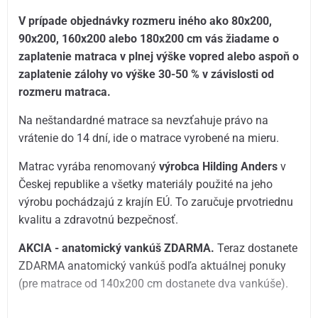
V prípade objednávky rozmeru iného ako 80x200,
90x200, 160x200 alebo 180x200 cm vás žiadame o
zaplatenie matraca v plnej výške vopred alebo aspoň o
zaplatenie zálohy vo výške 30-50 % v závislosti od
rozmeru matraca.
Na neštandardné matrace sa nevzťahuje právo na
vrátenie do 14 dní, ide o matrace vyrobené na mieru.
Matrac vyrába renomovaný
výrobca Hilding Anders
v
Českej republike a všetky materiály použité na jeho
výrobu pochádzajú z krajín EÚ. To zaručuje prvotriednu
kvalitu a zdravotnú bezpečnosť.
AKCIA - anatomický vankúš ZDARMA.
Teraz dostanete
ZDARMA anatomický vankúš podľa aktuálnej ponuky
(pre matrace od 140x200 cm dostanete dva vankúše).