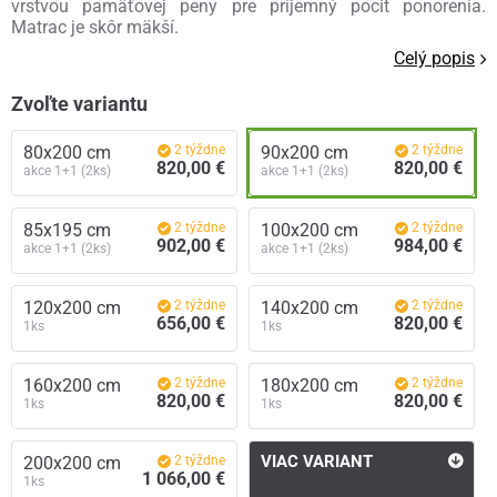
vrstvou pamäťovej peny pre príjemný pocit ponorenia.
Matrac je skôr mäkší.
Celý popis
Zvoľte variantu
80x200 cm
2 týždne
90x200 cm
2 týždne
820,00 €
820,00 €
akce 1+1 (2ks)
akce 1+1 (2ks)
85x195 cm
2 týždne
100x200 cm
2 týždne
902,00 €
984,00 €
akce 1+1 (2ks)
akce 1+1 (2ks)
120x200 cm
2 týždne
140x200 cm
2 týždne
656,00 €
820,00 €
1ks
1ks
160x200 cm
2 týždne
180x200 cm
2 týždne
820,00 €
820,00 €
1ks
1ks
VIAC VARIANT
200x200 cm
2 týždne
1 066,00 €
1ks