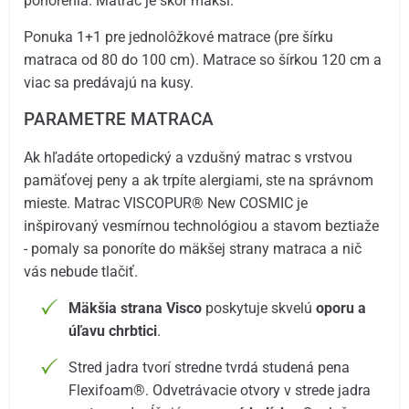
ponorenia. Matrac je skôr mäkší.
Ponuka 1+1 pre jednolôžkové matrace (pre šírku
matraca od 80 do 100 cm). Matrace so šírkou 120 cm a
viac sa predávajú na kusy.
PARAMETRE MATRACA
Ak hľadáte ortopedický a vzdušný matrac s vrstvou
pamäťovej peny a ak trpíte alergiami, ste na správnom
mieste. Matrac VISCOPUR® New COSMIC je
inšpirovaný vesmírnou technológiou a stavom beztiaže
- pomaly sa ponoríte do mäkšej strany matraca a nič
vás nebude tlačiť.
Mäkšia strana Visco
poskytuje skvelú
oporu a
úľavu chrbtici
.
Stred jadra tvorí stredne tvrdá studená pena
Flexifoam®. Odvetrávacie otvory v strede jadra