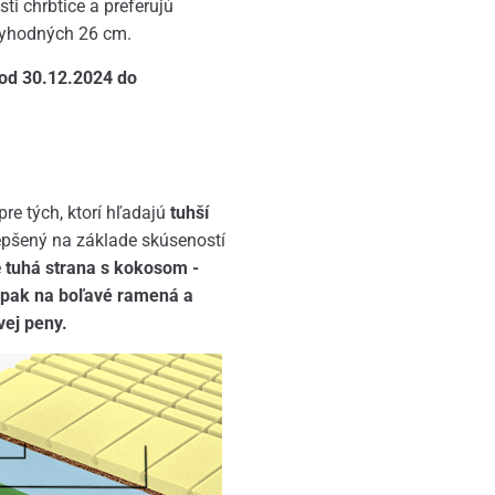
ti chrbtice a preferujú
ctyhodných 26 cm.
od 30.12.2024 do
e tých, ktorí hľadajú
tuhší
lepšený na základe skúseností
e
tuhá strana s kokosom -
opak na boľavé ramená a
vej peny.