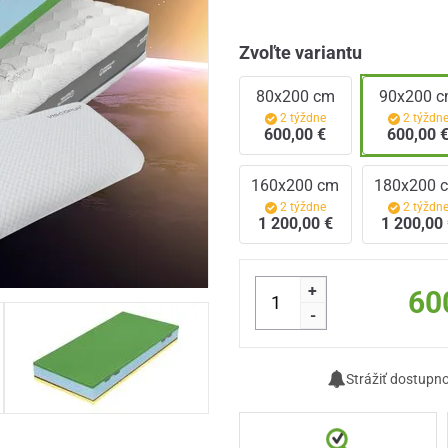
Zvoľte variantu
80x200 cm
90x200 
2 týždne
2 týždn
600,00 €
600,00 
160x200 cm
180x200 
2 týždne
2 týždn
1 200,00 €
1 200,00
+
60
-
Strážiť dostupn