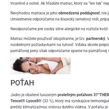
trvanlivé a oolné. Ak hľadáte matrac, ktorý sa "len tak" nep
Nevýhodou matraca je jeho
obmedzená poddajnosť
, nie
Umiestnenie odporúčame na klasický lamelový rošt, prípad
Neodporúčame pre osoby silne alergické na roztoče kvôli
Matrac môžete používať obojstranne, je tzv.
partnerský
. 
rozdielnymi požiadavkami na tuhosť. Vďaka skvele prepra
pamäťovej peny však odporúčame spanie na pamäťovej 
POŤAH
Jadro je obalené luxusným
prateľným poťahom 37°THER
Tencel® Lyocell®
(32 %), ktorý má vynikajúce termoregul
prešitý klimatizačnou vrstvou dutého vlákna. V poťahu je 