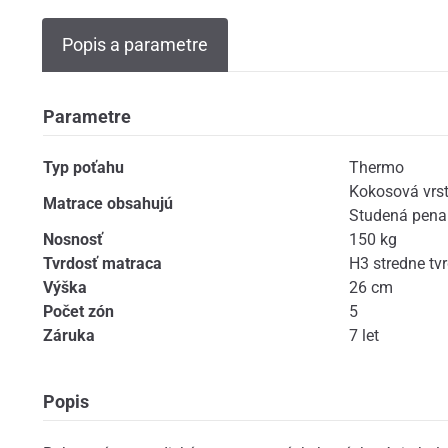
Popis a parametre
Parametre
Typ poťahu
Thermo
Kokosová vrs
Matrace obsahujú
Studená pena
Nosnosť
150 kg
Tvrdosť matraca
H3 stredne tv
Výška
26 cm
Počet zón
5
Záruka
7 let
Popis