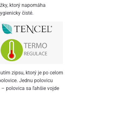
iežky, ktorý napomáha
gienicky čisté.
utím zipsu, ktorý je po celom
olovice. Jednu polovicu
é – polovica sa ľahšie vojde