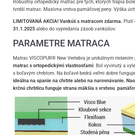
Robustný ortopedický matrac pre tých, ktorých trápia boles
tvrdší matrac. Masívna vrstva pamäťovej peny. Výška ú
LIMITOVANÁ AKCIA! Vankúš s matracom zdarma.
Platí
31.1.2025
alebo do vypredania zásob vankúšov.
PARAMETRE MATRACA
Matrac VISCOPUR® New Vertebra je unikátnym riešením pr
matrac s ortopedickými vlastnosťami
. Bol vyvinutý a vy
s boľavým chrbtom. Na boľavé bedrá veľmi dobre funguj
ideálna na spanie na chrbte alebo na narovnávanie. Na
krčnú chrbticu funguje strana mäkšia s vrstvou pamäťo