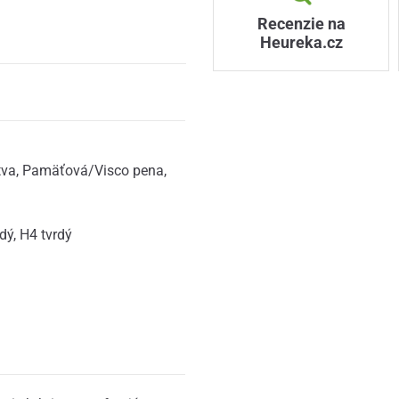
Recenzie na
Heureka.cz
tva
,
Pamäťová/Visco pena
,
rdý
,
H4 tvrdý