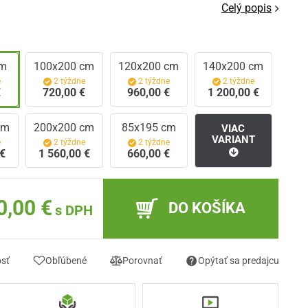
Celý popis
cm
100x200 cm
120x200 cm
140x200 cm
e
2 týždne
2 týždne
2 týždne
€
720,00 €
960,00 €
1 200,00 €
cm
200x200 cm
85x195 cm
VIAC
VARIANT
e
2 týždne
2 týždne
 €
1 560,00 €
660,00 €
0,00 €
DO KOŠÍKA
s DPH
osť
Obľúbené
Porovnať
Opýtať sa predajcu