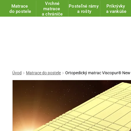
Vrchné
Matrace
Posteľné rámy
Prikrývky
matrace
do postele
a rošty
a vankúše
a chrániče
Úvod
Matrace do postele
Ortopedický matrac Viscopur® Ne