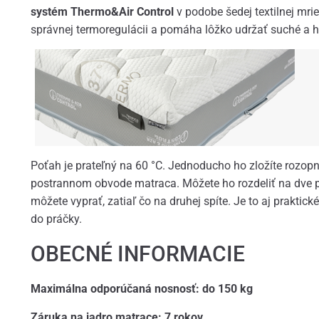
systém Thermo&Air Control
v podobe šedej textilnej mr
správnej termoregulácii a pomáha lôžko udržať suché a hy
Poťah je prateľný na 60 °C. Jednoducho ho zložíte rozopn
postrannom obvode matraca. Môžete ho rozdeliť na dve p
môžete vyprať, zatiaľ čo na druhej spíte. Je to aj praktick
do práčky.
OBECNÉ INFORMACIE
Maximálna odporúčaná nosnosť: do 150 kg
Záruka na jadro matrace: 7 rokov