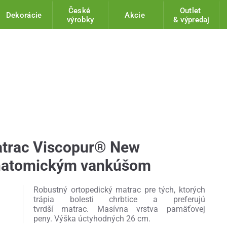
České
Outlet
Dekorácie
Akcie
výrobky
& výpredaj
atrac Viscopur® New
natomickým vankúšom
Robustný ortopedický matrac pre tých, ktorých
trápia bolesti chrbtice a preferujú
tvrdší matrac. Masívna vrstva pamäťovej
peny. Výška úctyhodných 26 cm.