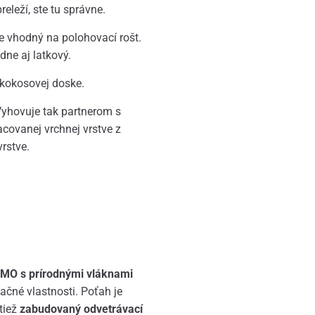
releží, ste tu správne.
 je vhodný na polohovací rošt.
ne aj latkový.
 kokosovej doske.
Vyhovuje tak partnerom s
covanej vrchnej vrstve z
vrstve.
MO s prírodnými vláknami
ačné vlastnosti. Poťah je
tiež
zabudovaný odvetrávací