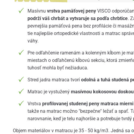
Masívnu
vrstva pamäťovej peny
VISCO odporúčam
podrží váš chrbát a vytvaruje sa podľa chrbtice
. 
pevnejšia pamäťová pena bez profilácie či masážn
tie najlepšie ortopedické vlastnosti a matrac sprá
váhy.
Pre odľahčenie ramenám a kolenným kĺbom je ma
miestach o odľahčenú kĺbovú sekciu, ktorá zmierňuj
tuhosť mohla byť nežiaduca.
Stred jadra matraca tvorí
odolná a tuhá studená p
Matrac je vystužený
masívnou kokosovou doskou
Vrstva
profilovanej studenej peny matraca mierni
takže na matrac možno "bezpečne" ležať a spať. T
narovnanie, keď je telu najhoršie a potrebuje tvrdý
Objem materiálov v matracu je 35 - 50 kg/m3. Jedná sa o