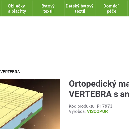
Obliečky
Bytový
Detský bytový
Domácí
a plachty
textil
textil
péče
w VERTEBRA
Ortopedický m
VERTEBRA s a
Kód produktu:
P17973
Výrobca:
VISCOPUR