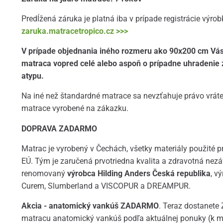
Predĺžená záruka je platná iba v prípade registrácie výro
zaruka.matracetropico.cz >>>
V prípade objednania iného rozmeru ako 90x200 cm Vá
matraca vopred celé alebo aspoň o prípadne uhradenie
atypu.
Na iné než štandardné matrace sa nevzťahuje právo vráten
matrace vyrobené na zákazku.
DOPRAVA ZADARMO
Matrac je vyrobený v Čechách, všetky materiály použité p
EÚ. Tým je zaručená prvotriedna kvalita a zdravotná nez
renomovaný
výrobca Hilding Anders Česká republika
, v
Curem, Slumberland a VISCOPUR a DREAMPUR.
Akcia - anatomický vankúš ZADARMO
. Teraz dostane
matracu anatomický vankúš podľa aktuálnej ponuky (k 