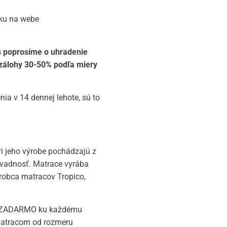
bku na webe
s poprosíme o uhradenie
 zálohy 30-50% podľa miery
ia v 14 dennej lehote, sú to
ri jeho výrobe pochádzajú z
ávadnosť. Matrace vyrába
ýrobca matracov Tropico,
te ZADARMO ku každému
matracom od rozmeru