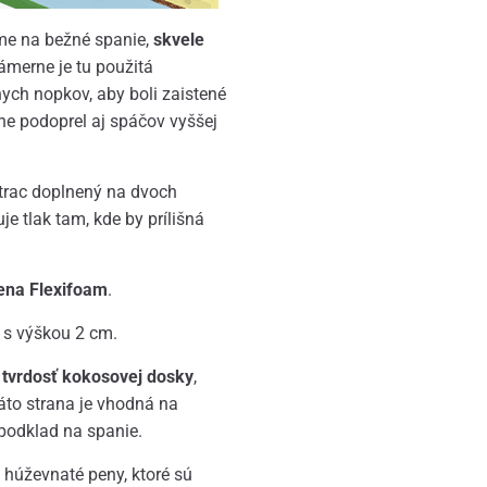
e na bežné spanie,
skvele
Zámerne je tu použitá
ych nopkov, aby boli zaistené
vne podoprel aj spáčov vyššej
trac doplnený na dvoch
e tlak tam, kde by prílišná
ena Flexifoam
.
s výškou 2 cm.
 tvrdosť kokosovej dosky
,
áto strana je vhodná na
 podklad na spanie.
 húževnaté peny, ktoré sú