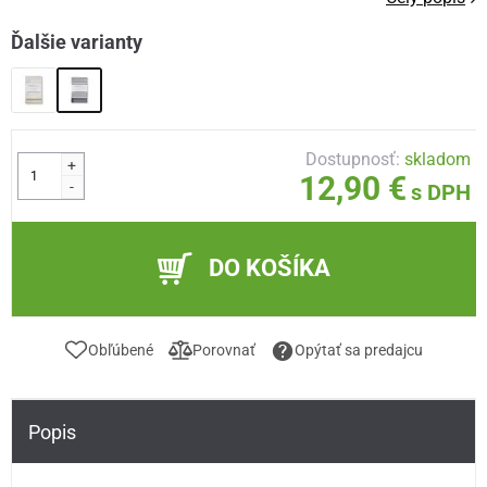
Ďalšie varianty
Dostupnosť:
skladom
+
12,90 €
-
s DPH
DO KOŠÍKA
Obľúbené
Porovnať
Opýtať sa predajcu
Popis