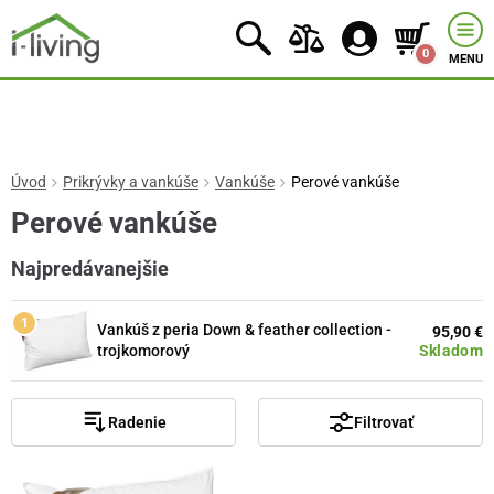
0
MENU
Úvod
Prikrývky a vankúše
Vankúše
Perové vankúše
Perové vankúše
Najpredávanejšie
Vankúš z peria Down & feather collection -
95,90 €
Skladom
trojkomorový
Radenie
Filtrovať