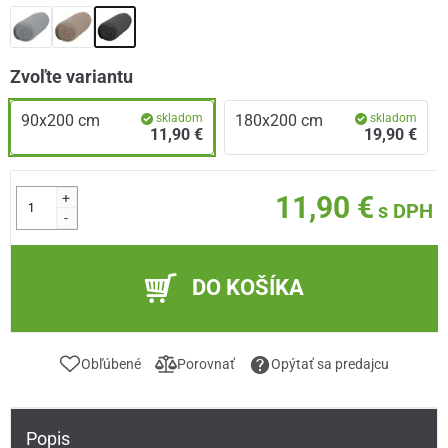
Zvoľte variantu
90x200 cm
skladom
180x200 cm
skladom
11,90 €
19,90 €
+
11,90 €
s DPH
-
DO KOŠÍKA
Obľúbené
Porovnať
Opýtať sa predajcu
Popis