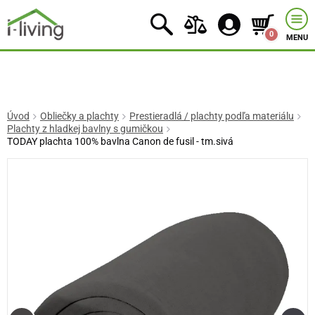
0
MENU
Úvod
Obliečky a plachty
Prestieradlá / plachty podľa materiálu
Plachty z hladkej bavlny s gumičkou
TODAY plachta 100% bavlna Canon de fusil - tm.sivá