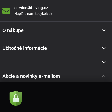
service@i-living.cz
Napíšte nám kedykoľvek
O nákupe
Užitočné informácie
Akcie a novinky e-mailom
Odoslať
Súhlasím so
zásadami spracovania osobných údajov