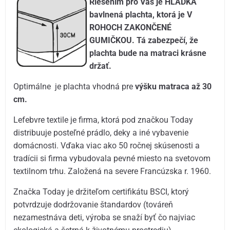
Riešením pro Vás je HLADKÁ
bavlnená plachta, ktorá je V
ROHOCH ZAKONČENÉ
GUMIČKOU. Tá zabezpečí, že
plachta bude na matraci krásne
držať.
Optimálne je plachta vhodná pre
výšku matraca až 30
cm.
Lefebvre textile je firma, ktorá pod značkou Today
distribuuje posteľné prádlo, deky a iné vybavenie
domácnosti. Vďaka viac ako 50 ročnej skúsenosti a
tradícii si firma vybudovala pevné miesto na svetovom
textilnom trhu. Založená na severe Francúzska r. 1960.
Značka Today je držiteľom certifikátu BSCI, ktorý
potvrdzuje dodržovanie štandardov (továreň
nezamestnáva deti, výroba se snaží byť čo najviac