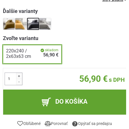
Ďalšie varianty
Zvoľte variantu
220x240 /
skladom
56,90 €
2x63x63 cm
+
56,90 €
s DPH
-
DO KOŠÍKA
Obľúbené
Porovnať
Opýtať sa predajcu