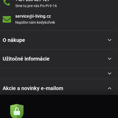
Sme tu pre vás Po-Pi 9-16
service@i-living.cz
Napíšte nám kedykoľvek
O nákupe
Užitočné informácie
Akcie a novinky e-mailom
Odoslať
Súhlasím so
zásadami spracovania osobných údajov