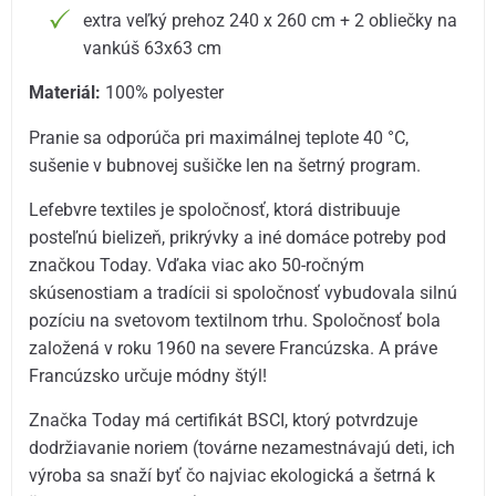
extra veľký prehoz 240 x 260 cm + 2 obliečky na
vankúš 63x63 cm
Materiál:
100% polyester
Pranie sa odporúča pri maximálnej teplote 40 °C,
sušenie v bubnovej sušičke len na šetrný program.
Lefebvre textiles je spoločnosť, ktorá distribuuje
posteľnú bielizeň, prikrývky a iné domáce potreby pod
značkou Today. Vďaka viac ako 50-ročným
skúsenostiam a tradícii si spoločnosť vybudovala silnú
pozíciu na svetovom textilnom trhu. Spoločnosť bola
založená v roku 1960 na severe Francúzska. A práve
Francúzsko určuje módny štýl!
Značka Today má certifikát BSCI, ktorý potvrdzuje
dodržiavanie noriem (továrne nezamestnávajú deti, ich
výroba sa snaží byť čo najviac ekologická a šetrná k