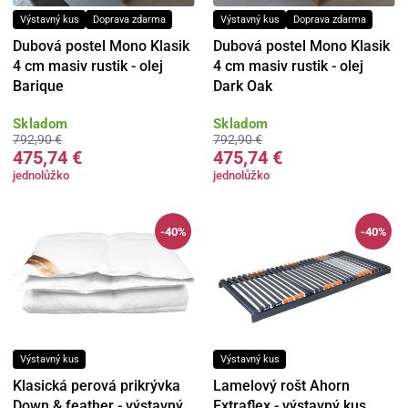
Výstavný kus
Doprava zdarma
Výstavný kus
Doprava zdarma
Dubová postel Mono Klasik
Dubová postel Mono Klasik
4 cm masiv rustik - olej
4 cm masiv rustik - olej
Barique
Dark Oak
Skladom
Skladom
792,90 €
792,90 €
475,74 €
475,74 €
jednolůžko
jednolůžko
-40%
-40%
Výstavný kus
Výstavný kus
Klasická perová prikrývka
Lamelový rošt Ahorn
Down & feather - výstavný
Extraflex - výstavný kus