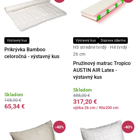
Výstavný kus
Výstavný kus
Doprava zdarma
H3 stredne tvrdý · H4 tvrdý ·
Prikrývka Bamboo
26 cm
celoročná - výstavný kus
Pružinový matrac Tropico
AUSTIN AIR Latex -
výstavný kus
Skladom
Skladom
488,00 €
108,90 €
317,20 €
65,34 €
výška 26 cm / 90x200 cm
-40%
-40%