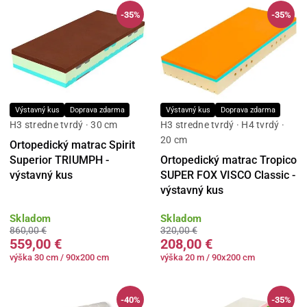
-35%
-35%
Výstavný kus
Doprava zdarma
Výstavný kus
Doprava zdarma
H3 stredne tvrdý · 30 cm
H3 stredne tvrdý · H4 tvrdý ·
20 cm
Ortopedický matrac Spirit
Superior TRIUMPH -
Ortopedický matrac Tropico
výstavný kus
SUPER FOX VISCO Classic -
výstavný kus
Skladom
Skladom
860,00 €
320,00 €
559,00 €
208,00 €
výška 30 cm / 90x200 cm
výška 20 m / 90x200 cm
-40%
-35%