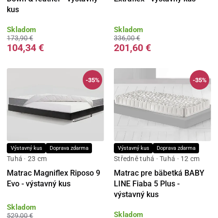
kus
Skladom
Skladom
173,90 €
336,00 €
104,34 €
201,60 €
-35%
-35%
Výstavný kus
Doprava zdarma
Výstavný kus
Doprava zdarma
Tuhá · 23 cm
Středně tuhá · Tuhá · 12 cm
Matrac Magniflex Riposo 9
Matrac pre bäbetká BABY
Evo - výstavný kus
LINE Fiaba 5 Plus -
výstavný kus
Skladom
Skladom
529,00 €