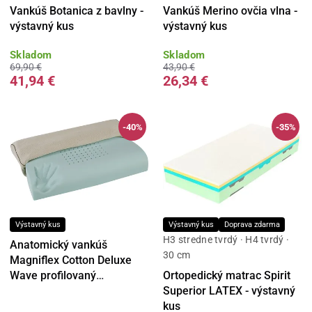
Vankúš Botanica z bavlny -
Vankúš Merino ovčia vlna -
výstavný kus
výstavný kus
Skladom
Skladom
69,90 €
43,90 €
41,94 €
26,34 €
-40%
-35%
Výstavný kus
Výstavný kus
Doprava zdarma
H3 stredne tvrdý · H4 tvrdý ·
Anatomický vankúš
30 cm
Magniflex Cotton Deluxe
Wave profilovaný
Ortopedický matrac Spirit
60x43x10/11cm - výstavný
Superior LATEX - výstavný
kus
kus