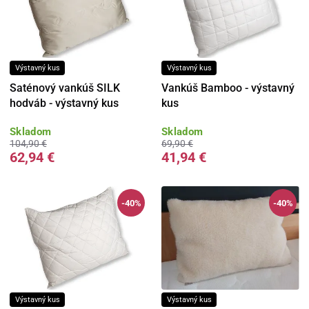
Výstavný kus
Výstavný kus
Saténový vankúš SILK
Vankúš Bamboo - výstavný
hodváb - výstavný kus
kus
Skladom
Skladom
104,90 €
69,90 €
62,94 €
41,94 €
-40%
-40%
Výstavný kus
Výstavný kus