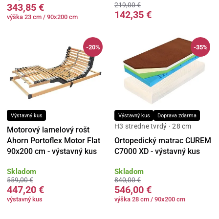
219,00 €
343,85 €
142,35 €
výška 23 cm / 90x200 cm
-20%
-35%
Výstavný kus
Výstavný kus
Doprava zdarma
H3 stredne tvrdý · 28 cm
Motorový lamelový rošt
Ahorn Portoflex Motor Flat
Ortopedický matrac CUREM
90x200 cm - výstavný kus
C7000 XD - výstavný kus
Skladom
Skladom
559,00 €
840,00 €
447,20 €
546,00 €
výstavný kus
výška 28 cm / 90x200 cm