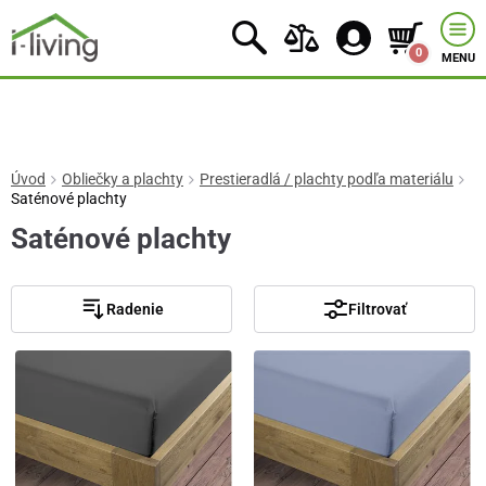
0
MENU
Úvod
Obliečky a plachty
Prestieradlá / plachty podľa materiálu
Saténové plachty
Saténové plachty
Radenie
Filtrovať