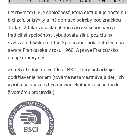
Lefebvre textile je spoločnosť, ktorá distribuuje posteľnú
bielizeň, prikrývky a iné domáce potreby pod značkou
Today. Vďaka viac ako 50-ročným skúsenostiam a
tradícii si spoločnosť vybudovala silnú pozíciu na
svetovom textilnom trhu. Spoločnosť bola založená na
severe Francúzska v roku 1960. A práve Francúzsko
určuje módny štýl!
Značka Today má certifikát BSCI, ktorý potvrdzuje
dodržiavanie noriem (továrne nezamestnávajú deti, ich
výroba sa snaží byť čo najviac ekologická a šetrná k
životnému prostrediu).