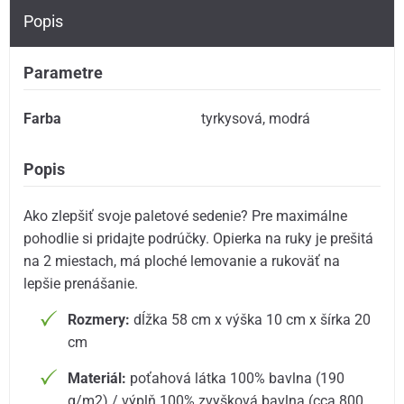
Popis
Parametre
Farba
tyrkysová
,
modrá
Popis
Ako zlepšiť svoje paletové sedenie? Pre maximálne
pohodlie si pridajte podrúčky. Opierka na ruky je prešitá
na 2 miestach, má ploché lemovanie a rukoväť na
lepšie prenášanie.
Rozmery:
dĺžka 58 cm x výška 10 cm x šírka 20
cm
Materiál:
poťahová látka 100% bavlna (190
g/m2) / výplň 100% zvyšková bavlna (cca 800