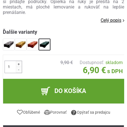
si pridajte podrúčky. Opierka na ruky je prešitá na 2
miestach, má ploché lemovanie a rukoväť na lepšie
prenášanie.
Celý popis
Ďalšie varianty
9,90 €
Dostupnosť:
skladom
+
6,90 €
-
s DPH
DO KOŠÍKA
Obľúbené
Porovnať
Opýtať sa predajcu