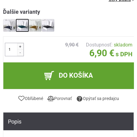
Ďalšie varianty
9,90 €
Dostupnosť:
skladom
+
6,90 €
-
s DPH
DO KOŠÍKA
Obľúbené
Porovnať
Opýtať sa predajcu
Popis