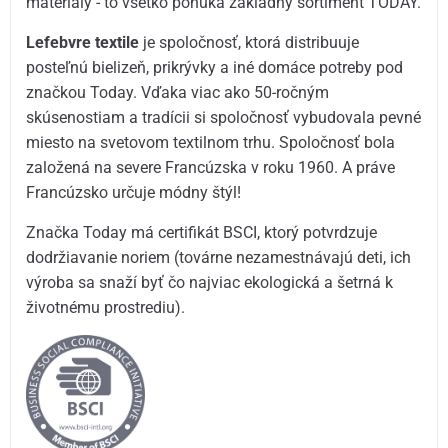
materiály - to všetko ponúka základný sortiment TODAY.
Lefebvre textile
je spoločnosť, ktorá distribuuje
posteľnú bielizeň, prikrývky a iné domáce potreby pod
značkou Today. Vďaka viac ako 50-ročným
skúsenostiam a tradícii si spoločnosť vybudovala pevné
miesto na svetovom textilnom trhu. Spoločnosť bola
založená na severe Francúzska v roku 1960. A práve
Francúzsko určuje módny štýl!
Značka Today má certifikát BSCI, ktorý potvrdzuje
dodržiavanie noriem (továrne nezamestnávajú deti, ich
výroba sa snaží byť čo najviac ekologická a šetrná k
životnému prostrediu).