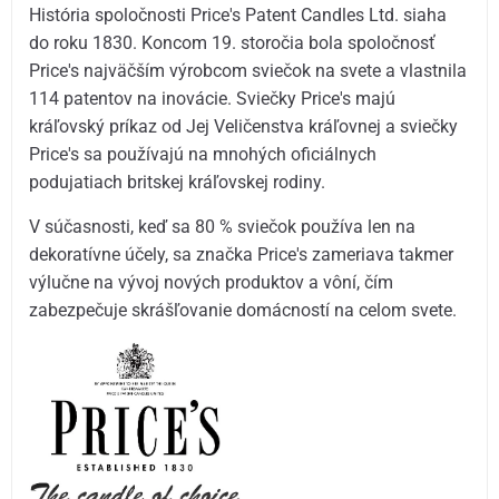
História spoločnosti Price's Patent Candles Ltd. siaha
do roku 1830. Koncom 19. storočia bola spoločnosť
Price's najväčším výrobcom sviečok na svete a vlastnila
114 patentov na inovácie. Sviečky Price's majú
kráľovský príkaz od Jej Veličenstva kráľovnej a sviečky
Price's sa používajú na mnohých oficiálnych
podujatiach britskej kráľovskej rodiny.
V súčasnosti, keď sa 80 % sviečok používa len na
dekoratívne účely, sa značka Price's zameriava takmer
výlučne na vývoj nových produktov a vôní, čím
zabezpečuje skrášľovanie domácností na celom svete.