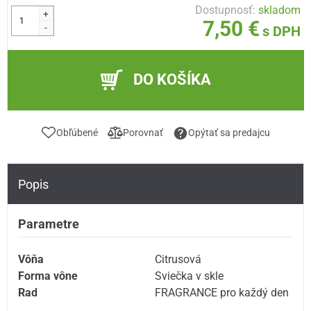
Dostupnosť:
skladom
+
7,50 €
-
s DPH
DO KOŠÍKA
Obľúbené
Porovnať
Opýtať sa predajcu
Popis
Parametre
Vôňa
Citrusová
Forma vône
Sviečka v skle
Rad
FRAGRANCE pro každý den