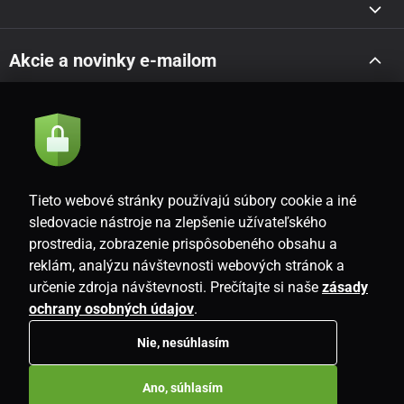
Akcie a novinky e-mailom
Odoslať
Súhlasím so
zásadami spracovania osobných údajov
Tieto webové stránky používajú súbory cookie a iné
sledovacie nástroje na zlepšenie užívateľského
prostredia, zobrazenie prispôsobeného obsahu a
SK
reklám, analýzu návštevnosti webových stránok a
určenie zdroja návštevnosti. Prečítajte si naše
zásady
ochrany osobných údajov
.
Nie, nesúhlasím
Copyright © 2026
www.i-living.sk
. Všetky práva vyhradené.
Ano, súhlasím