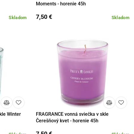
Moments - horenie 45h
7,50 €
Skladom
Skladom
le Winter
FRAGRANCE vonná sviečka v skle
košíka
Detail
Do košíka
Čerešňový kvet - horenie 45h
7,50 €