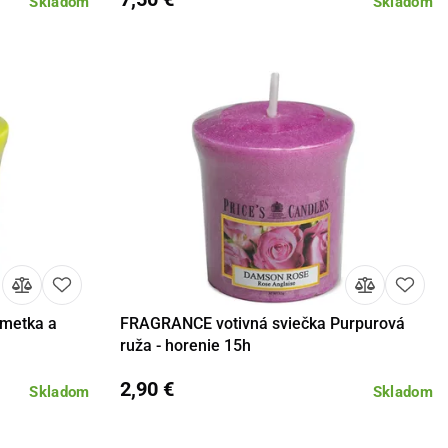
Skladom
Skladom
imetka a
FRAGRANCE votivná sviečka Purpurová
košíka
Detail
Do košíka
ruža - horenie 15h
2,90 €
Skladom
Skladom