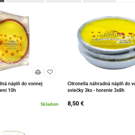
dná náplň do vonnej
Citronella náhradná náplň do v
Do košíka
Detail
Do 
ření 10h
sviečky 3ks - horenie 3x8h
8,50 €
Skladom