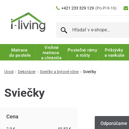
+421 233 329 129
(Po-Pi 9-16)
Vrchné
Matrace
Posteľné rámy
Prikrývky
matrace
do postele
a rošty
a vankúše
a chrániče
Úvod
Dekorácie
Sviečky a bytové vône
Sviečky
Sviečky
Cena
Odporúčame
2.9 €
49.83 €