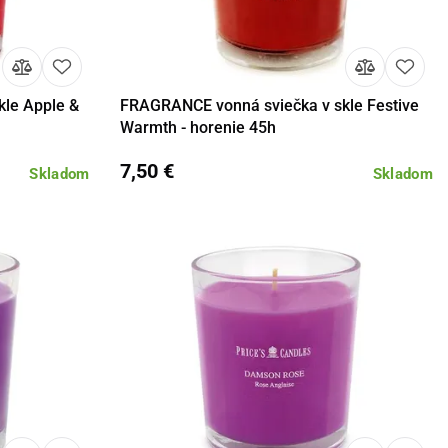
le Apple &
FRAGRANCE vonná sviečka v skle Festive
košíka
Detail
Do košíka
Warmth - horenie 45h
7,50 €
Skladom
Skladom