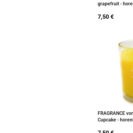
grapefruit - hor
7,50 €
FRAGRANCE vonná
Detail
Cupcake - horen
7,50 €