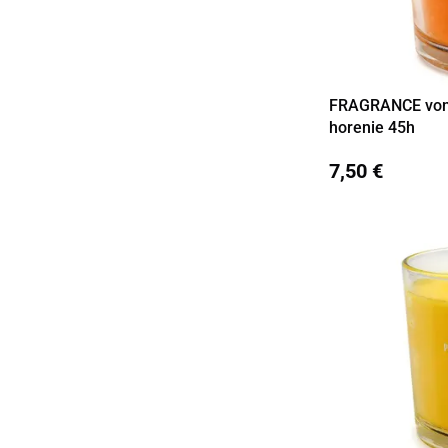
FRAGRANCE vonn
Detail
horenie 45h
7,50 €