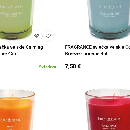
čka ve skle Calming
FRAGRANCE sviečka ve skle Co
Do košíka
Detail
Do 
enie 45h
Breeze - horenie 45h
7,50 €
Skladom