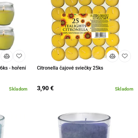
 6ks - hoření
Citronella čajové sviečky 25ks
košíka
Detail
Do košíka
3,90 €
Skladom
Skladom