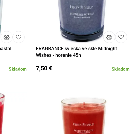
astal
FRAGRANCE sviečka ve skle Midnight
košíka
Detail
Do košíka
Wishes - horenie 45h
7,50 €
Skladom
Skladom