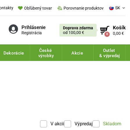
ontakty
SK
Obľúbený tovar
Porovnanie produktov
Prihlásenie
Košík
Doprava zdarma
od 100,00 €
Registrácia
0,00 €
0
České
Outlet
Dekorácie
Akcie
výrobky
& výpredaj
V akcii
Výpredaj
Skladom