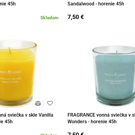
enie 45h
Sandalwood - horenie 45h
7,50 €
Skladom
 sviečka v skle Vanilla
FRAGRANCE vonná sviečka v sk
Do košíka
Detail
Do 
ie 45h
Wonders - horenie 45h
7,50 €