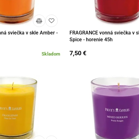
á sviečka v skle Amber -
FRAGRANCE vonná sviečka v sk
Do košíka
Detail
Do 
Spice - horenie 45h
7,50 €
Skladom