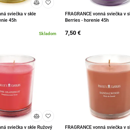
á sviečka v skle
FRAGRANCE vonná sviečka v s
Do košíka
Detail
Do 
enie 45h
Berries - horenie 45h
7,50 €
Skladom
á sviečka v skle Ružový
FRAGRANCE vonná sviečka v s
Do košíka
Detail
Do 