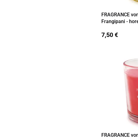
FRAGRANCE vonn
Detail
Frangipani - hor
7,50 €
FRAGRANCE vonn
Detail