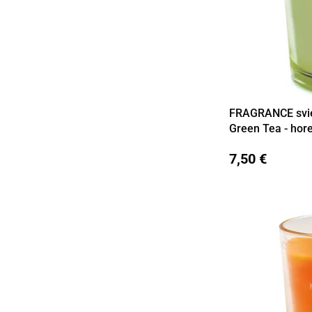
FRAGRANCE svie
Detail
Green Tea - hor
7,50 €