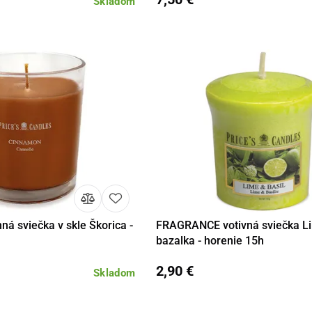
Skladom
 sviečka v skle Škorica -
FRAGRANCE votivná sviečka L
Do košíka
Detail
Do 
bazalka - horenie 15h
2,90 €
Skladom