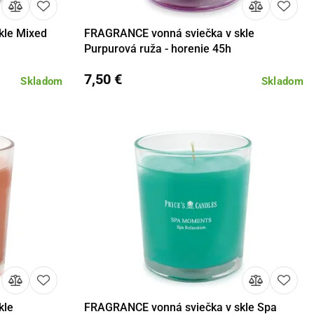
kle Mixed
FRAGRANCE vonná sviečka v skle
košíka
Detail
Do košíka
Purpurová ruža - horenie 45h
7,50 €
Skladom
Skladom
kle
FRAGRANCE vonná sviečka v skle Spa
košíka
Detail
Do košíka