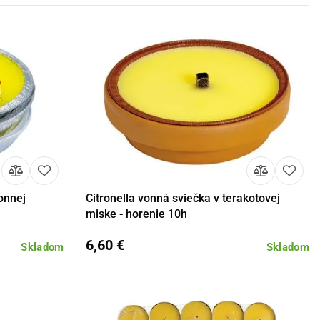
onnej
Citronella vonná sviečka v terakotovej
košíka
Detail
Do košíka
miske - horenie 10h
6,60 €
Skladom
Skladom