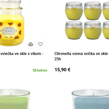
 sviečka ve skle s víkom -
Citronella vonná svíčka ve skle
Do košíka
Detail
Do 
25h
15,90 €
Skladom