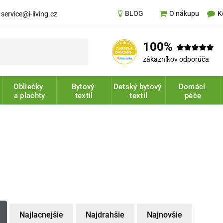
BLOG
K
O nákupu
service@i-living.cz
100%
zákazníkov odporúča
Obliečky
Bytový
Detský bytový
Domácí
a plachty
textil
textil
péče
Najlacnejšie
Najdrahšie
Najnovšie