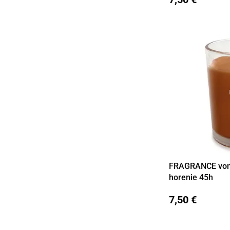
FRAGRANCE vonná
Detail
horenie 45h
7,50 €