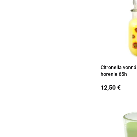
Citronella vonná
Detail
horenie 65h
12,50 €