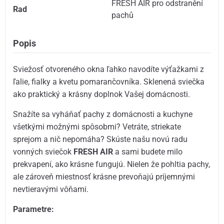
FRESH AIR pro odstranění
Rad
pachů
Popis
Sviežosť otvoreného okna ľahko navodíte výťažkami z
ľalie, fialky a kvetu pomarančovníka. Sklenená sviečka
ako praktický a krásny doplnok Vašej domácnosti.
Snažíte sa vyháňať pachy z domácnosti a kuchyne
všetkými možnými spôsobmi? Vetráte, striekate
sprejom a nič nepomáha? Skúste našu novú radu
vonných sviečok
FRESH AIR
a sami budete milo
prekvapení, ako krásne fungujú. Nielen že pohltia pachy,
ale zároveň miestnosť krásne prevoňajú príjemnými
nevtieravými vôňami.
Parametre: