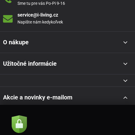
Sme tu pre vás Po-Pi 9-16
service@i-living.cz
Napíšte nám kedykoľvek
O nákupe
Užitočné informácie
Akcie a novinky e-mailom
Odoslať
Súhlasím so
zásadami spracovania osobných údajov