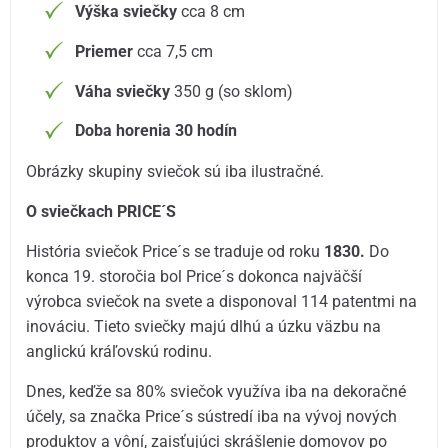
Výška sviečky
cca 8 cm
Priemer
cca 7,5 cm
Váha sviečky
350 g (so sklom)
Doba horenia 30 hodín
Obrázky skupiny sviečok sú iba ilustračné.
O sviečkach PRICE´S
História sviečok Price´s se traduje od roku
1830.
Do
konca 19. storočia bol Price´s dokonca najväčší
výrobca sviečok na svete a disponoval 114 patentmi na
inováciu. Tieto sviečky majú dlhú a úzku väzbu na
anglickú kráľovskú rodinu.
Dnes, keďže sa 80% sviečok využíva iba na dekoračné
účely, sa značka Price´s sústredí iba na vývoj nových
produktov a vôní, zaisťujúci skrášlenie domovov po