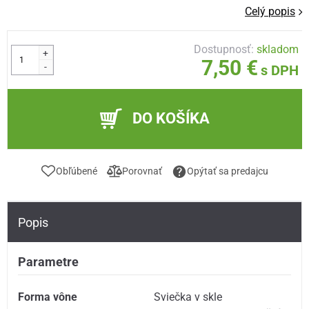
Celý popis
Dostupnosť:
skladom
+
7,50 €
-
s DPH
DO KOŠÍKA
Obľúbené
Porovnať
Opýtať sa predajcu
Popis
Parametre
Forma vône
Sviečka v skle