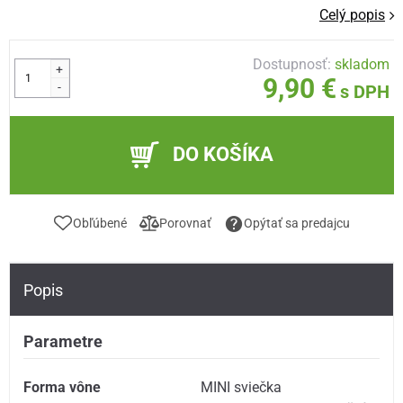
Celý popis
Dostupnosť:
skladom
+
9,90 €
-
s DPH
DO KOŠÍKA
Obľúbené
Porovnať
Opýtať sa predajcu
Popis
Parametre
Forma vône
MINI sviečka