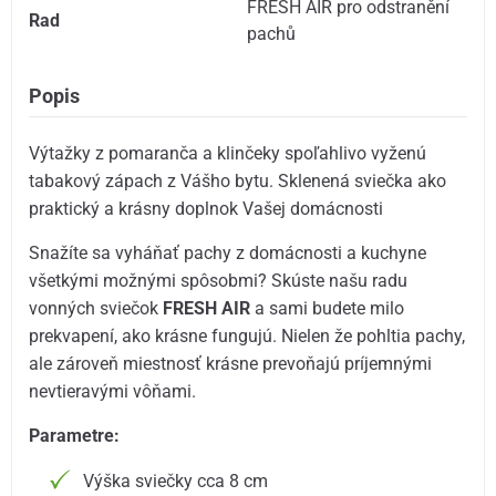
FRESH AIR pro odstranění
Rad
pachů
Popis
Výtažky z pomaranča a klinčeky spoľahlivo vyženú
tabakový zápach z Vášho bytu. Sklenená sviečka ako
praktický a krásny doplnok Vašej domácnosti
Snažíte sa vyháňať pachy z domácnosti a kuchyne
všetkými možnými spôsobmi? Skúste našu radu
vonných sviečok
FRESH AIR
a sami budete milo
prekvapení, ako krásne fungujú. Nielen že pohltia pachy,
ale zároveň miestnosť krásne prevoňajú príjemnými
nevtieravými vôňami.
Parametre:
Výška sviečky cca 8 cm