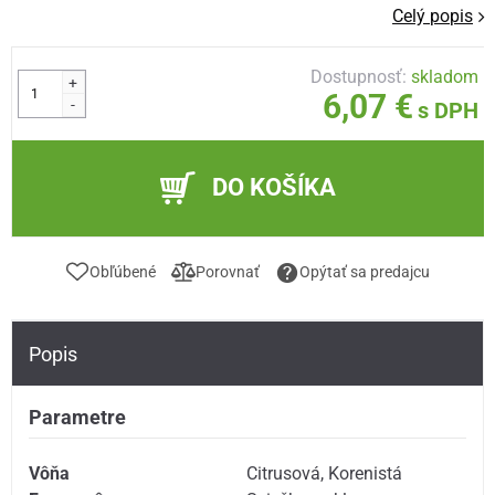
Celý popis
Dostupnosť:
skladom
+
6,07 €
-
s DPH
DO KOŠÍKA
Obľúbené
Porovnať
Opýtať sa predajcu
Popis
Parametre
Vôňa
Citrusová
,
Korenistá