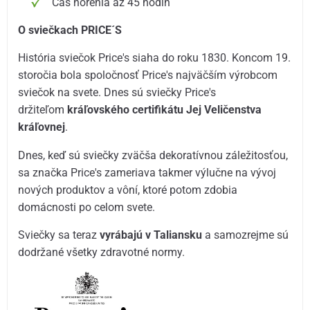
Čas horenia až 45 hodín
O sviečkach PRICE´S
História sviečok Price's siaha do roku 1830. Koncom 19.
storočia bola spoločnosť Price's najväčším výrobcom
sviečok na svete. Dnes sú sviečky Price's
držiteľom
kráľovského certifikátu Jej Veličenstva
kráľovnej
.
Dnes, keď sú sviečky zväčša dekoratívnou záležitosťou,
sa značka Price's zameriava takmer výlučne na vývoj
nových produktov a vôní, ktoré potom zdobia
domácnosti po celom svete.
Sviečky sa teraz
vyrábajú v Taliansku
a samozrejme sú
dodržané všetky zdravotné normy.