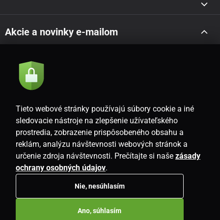
Akcie a novinky e-mailom
Odoslať
Súhlasím so
zásadami spracovania osobných údajov
Tieto webové stránky používajú súbory cookie a iné
sledovacie nástroje na zlepšenie užívateľského
prostredia, zobrazenie prispôsobeného obsahu a
SK
reklám, analýzu návštevnosti webových stránok a
určenie zdroja návštevnosti. Prečítajte si naše
zásady
ochrany osobných údajov
.
Nie, nesúhlasím
Copyright © 2026
www.i-living.sk
. Všetky práva vyhradené.
Ano, súhlasím