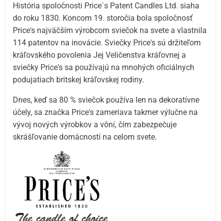
História spoločnosti Price´s Patent Candles Ltd. siaha
do roku 1830. Koncom 19. storočia bola spoločnosť
Price's najväčším výrobcom sviečok na svete a vlastnila
114 patentov na inovácie. Sviečky Price's sú držiteľom
kráľovského povolenia Jej Veličenstva kráľovnej a
sviečky Price's sa používajú na mnohých oficiálnych
podujatiach britskej kráľovskej rodiny.
Dnes, keď sa 80 % sviečok používa len na dekoratívne
účely, sa značka Price's zameriava takmer výlučne na
vývoj nových výrobkov a vôní, čím zabezpečuje
skrášľovanie domácností na celom svete.