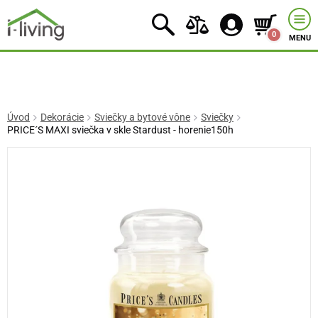
0
MENU
Úvod
Dekorácie
Sviečky a bytové vône
Sviečky
PRICE´S MAXI sviečka v skle Stardust - horenie150h