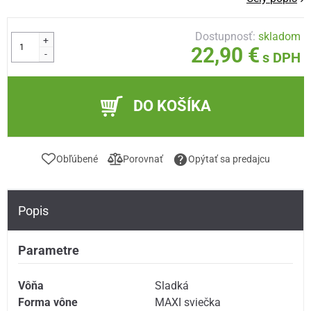
Dostupnosť:
skladom
+
22,90 €
-
s DPH
DO KOŠÍKA
Obľúbené
Porovnať
Opýtať sa predajcu
Popis
Parametre
Vôňa
Sladká
Forma vône
MAXI sviečka