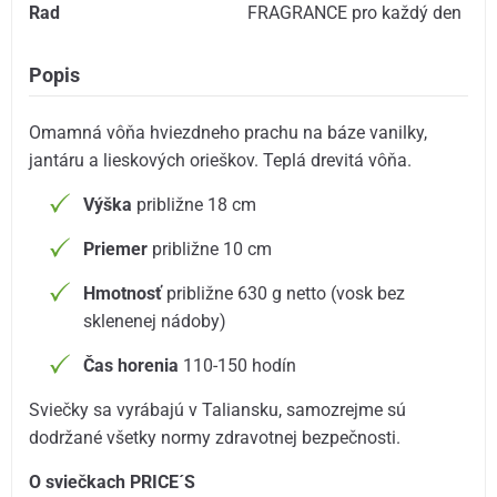
Rad
FRAGRANCE pro každý den
Popis
Omamná vôňa hviezdneho prachu na báze vanilky,
jantáru a lieskových orieškov. Teplá drevitá vôňa.
Výška
približne 18 cm
Priemer
približne 10 cm
Hmotnosť
približne 630 g netto (vosk bez
sklenenej nádoby)
Čas horenia
110-150 hodín
Sviečky sa vyrábajú v Taliansku, samozrejme sú
dodržané všetky normy zdravotnej bezpečnosti.
O sviečkach PRICE´S