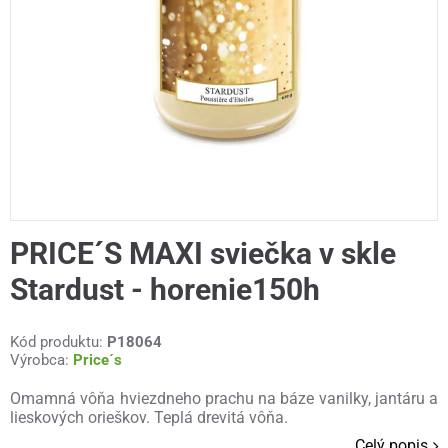
PRICE´S MAXI sviečka v skle
Stardust - horenie150h
Kód produktu:
P18064
Výrobca:
Price´s
Omamná vôňa hviezdneho prachu na báze vanilky, jantáru a
lieskových orieškov. Teplá drevitá vôňa.
Celý popis