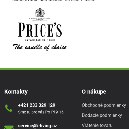
Kontakty
O nákupe
+421 233 329 129
Obchodné podmienky
Sme tu pre vás Po-Pi 9-16
Dodacie podmienky
Vrátenie tovaru
service@i-living.cz