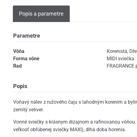
Popis a parametre
Parametre
Vôňa
Korenistá
,
Dře
Forma vône
MIDI sviečka
Rad
FRAGRANCE p
Popis
Voňavý nálev z ružového čaju s lahodným korením a byli
zemitý vetiver.
Vonné sviečky s krásnym dizajnom a rafinovanou vôňou.
veľkosť obľúbenej sviečky MAXI), dlhá doba horenia.