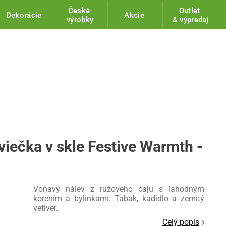
České
Outlet
Dekorácie
Akcie
výrobky
& výpredaj
iečka v skle Festive Warmth -
Voňavý nálev z ružového čaju s lahodným
korením a bylinkami. Tabak, kadidlo a zemitý
vetiver.
Celý popis