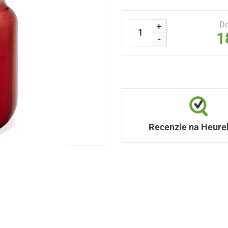
Do
+
1
-
Recenzie na Heure