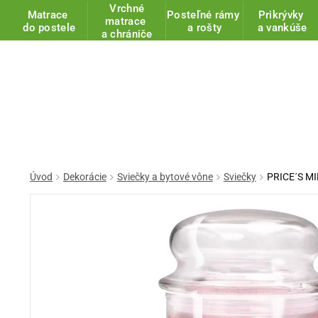
Vrchné
Matrace
Posteľné rámy
Prikrývky
matrace
do postele
a rošty
a vankúše
a chrániče
Úvod
Dekorácie
Sviečky a bytové vône
Sviečky
PRICE´S MID