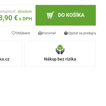
stupnosť:
skladom
DO KOŠÍKA
8,90 €
s DPH
Obľúbené
Porovnať
Opýtať sa predajcu
ka.cz
Nákup bez rizika