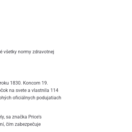
é všetky normy zdravotnej
o roku 1830. Koncom 19.
čok na svete a vlastnila 114
ohých oficiálnych podujatiach
y, sa značka Price's
ní, čím zabezpečuje