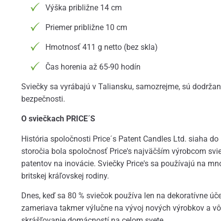
Výška približne 14 cm
Priemer približne 10 cm
Hmotnosť 411 g netto (bez skla)
Čas horenia až 65-90 hodín
Sviečky sa vyrábajú v Taliansku, samozrejme, sú dodržan
bezpečnosti.
O sviečkach PRICE´S
História spoločnosti Price´s Patent Candles Ltd. siaha d
storočia bola spoločnosť Price's najväčším výrobcom svie
patentov na inovácie. Sviečky Price's sa používajú na mn
britskej kráľovskej rodiny.
Dnes, keď sa 80 % sviečok používa len na dekoratívne účel
zameriava takmer výlučne na vývoj nových výrobkov a vô
skrášľovanie domácností na celom svete.