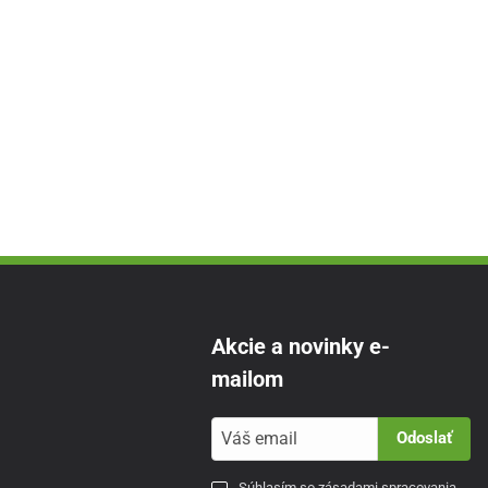
Akcie a novinky e-
mailom
Odoslať
Súhlasím so
zásadami spracovania