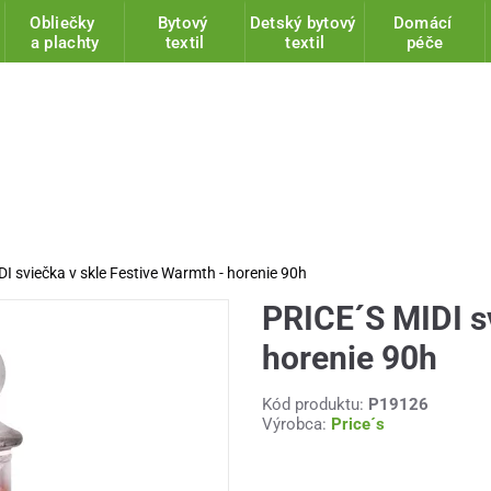
Obliečky
Bytový
Detský bytový
Domácí
a plachty
textil
textil
péče
I sviečka v skle Festive Warmth - horenie 90h
PRICE´S MIDI sv
horenie 90h
Kód produktu:
P19126
Výrobca:
Price´s