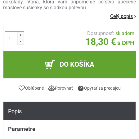
čokolády. Vôňa, ktorá vám pripomenie čerstvo upečené
maslové sušienky so sladkou polevou.
Celý popis
Dostupnosť:
skladom
+
18,30 €
-
s DPH
DO KOŠÍKA
Obľúbené
Porovnať
Opýtať sa predajcu
Popis
Parametre