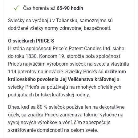
Čas horenia až
65-90 hodín
Sviečky sa vyrábajú v Taliansku, samozrejme sú
dodržané všetky normy zdravotnej bezpečnosti.
O sviečkach PRICE´S
História spoločnosti Price´s Patent Candles Ltd. siaha
do roku 1830. Koncom 19. storočia bola spoločnosť
Price's najväčším výrobcom sviečok na svete a vlastnila
114 patentov na inovácie. Sviečky Price's sú
držiteľom
kráľovského povolenia Jej Veličenstva kráľovnej
a
sviečky Price's sa používajú na mnohých oficiálnych
podujatiach britskej kráľovskej rodiny.
Dnes, keď sa 80 % sviečok používa len na dekoratívne
účely, sa značka Price's zameriava takmer výlučne na
vývoj nových výrobkov a vôní, čím zabezpečuje
skrášľovanie domácností na celom svete.