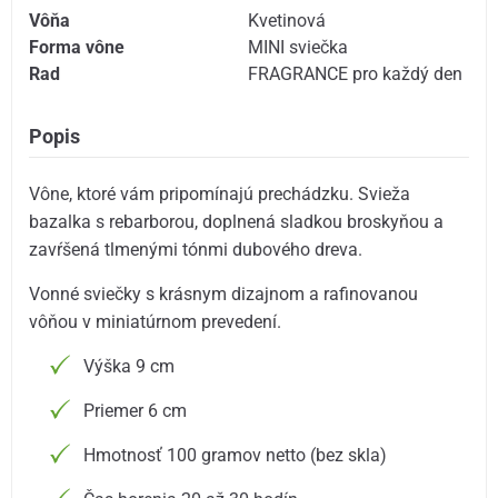
Vôňa
Kvetinová
Forma vône
MINI sviečka
Rad
FRAGRANCE pro každý den
Popis
Vône, ktoré vám pripomínajú prechádzku. Svieža
bazalka s rebarborou, doplnená sladkou broskyňou a
zavŕšená tlmenými tónmi dubového dreva.
Vonné sviečky s krásnym dizajnom a rafinovanou
vôňou v miniatúrnom prevedení.
Výška 9 cm
Priemer 6 cm
Hmotnosť 100 gramov netto (bez skla)