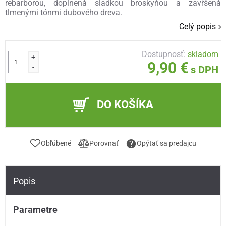
rebarborou, doplnená sladkou broskyňou a zavŕšená
tlmenými tónmi dubového dreva.
Celý popis
Dostupnosť:
skladom
+
9,90 €
-
s DPH
DO KOŠÍKA
Obľúbené
Porovnať
Opýtať sa predajcu
Popis
Parametre