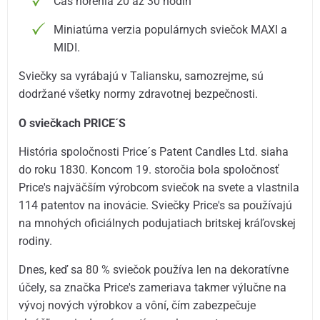
Čas horenia 20 až 30 hodín
Miniatúrna verzia populárnych sviečok MAXI a
MIDI.
Sviečky sa vyrábajú v Taliansku, samozrejme, sú
dodržané všetky normy zdravotnej bezpečnosti.
O sviečkach PRICE´S
História spoločnosti Price´s Patent Candles Ltd. siaha
do roku 1830. Koncom 19. storočia bola spoločnosť
Price's najväčším výrobcom sviečok na svete a vlastnila
114 patentov na inovácie. Sviečky Price's sa používajú
na mnohých oficiálnych podujatiach britskej kráľovskej
rodiny.
Dnes, keď sa 80 % sviečok používa len na dekoratívne
účely, sa značka Price's zameriava takmer výlučne na
vývoj nových výrobkov a vôní, čím zabezpečuje