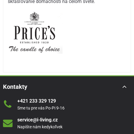
skrášľovanie domácností na celom svete.
Kontakty
+421 233 329 129
Sme tu pre vás Po-Pi 9-16
service@i-living.cz
Napíšte nám kedykoľvek