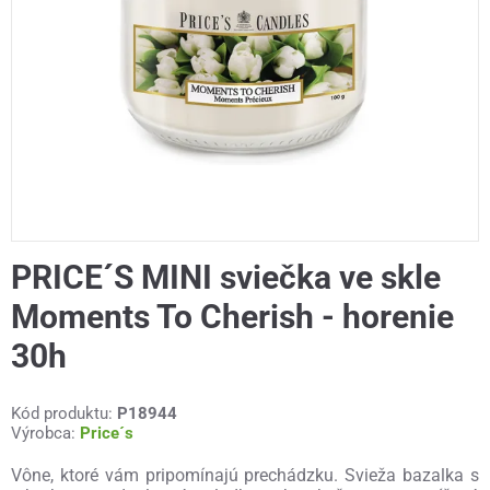
PRICE´S MINI sviečka ve skle
Moments To Cherish - horenie
30h
Kód produktu:
P18944
Výrobca:
Price´s
Vône, ktoré vám pripomínajú prechádzku. Svieža bazalka s